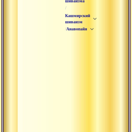
шиваизма
/
Кашмирский
шиваизм
/
Анавопайя