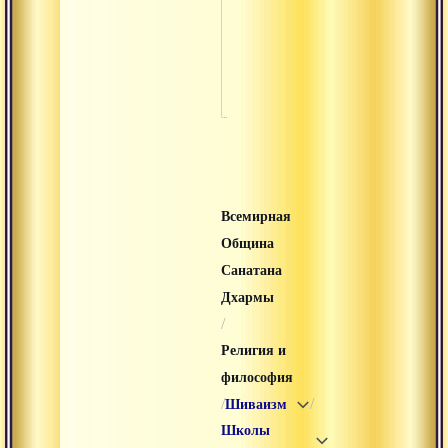
сапта-ратна
Крипа
Шастр
Всемирная
Община
Санатана
Дхармы
/
Религия и
философия
/
/
Шиваизм
Школы