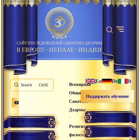
САЙТ ПОСЛЕДОВАТЕЛЕЙ САНАТАНА ДХАРМЫ
En
De
It
Всемирная
Search
K
Община
Поддержать обучение
Санатана
Дхармы
ВИДЕОГАЛЕРЕЯ
/
НАША ТРАДИЦИЯ
Религия и
МАГАЗИН
философия
ПРАКТИКИ