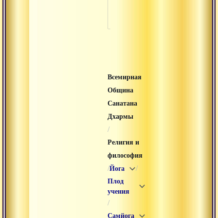
Эк
Всемирная
Община
Санатана
Дхармы
/
Религия и
философия
/
/
Йога
Плод
учения
/
Самйога