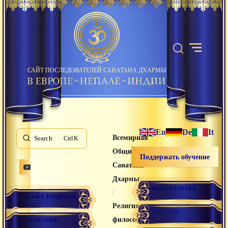
САЙТ ПОСЛЕДОВАТЕЛЕЙ САНАТАНА ДХАРМЫ
En
De
It
Всемирная
Search
K
Община
Поддержать обучение
Санатана
Дхармы
ВИДЕОГАЛЕРЕЯ
/
НАША ТРАДИЦИЯ
Религия и
МАГАЗИН
философия
ПРАКТИКИ