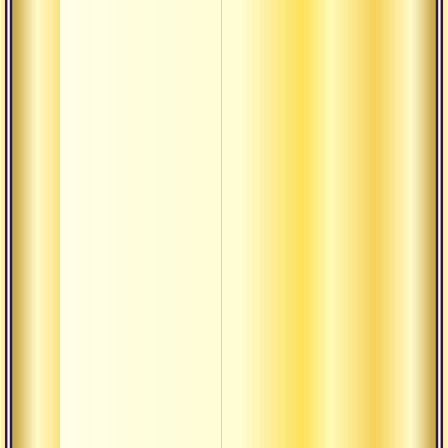
каналы
Дублирующи
каналы
Ида и пингал
Сушумна
Аламбуша-на
Брахма-нади
Брахмадвара
Ваджра-нади
нади
Гандхари-над
Ида
Куху-нади
Лакшми-нади