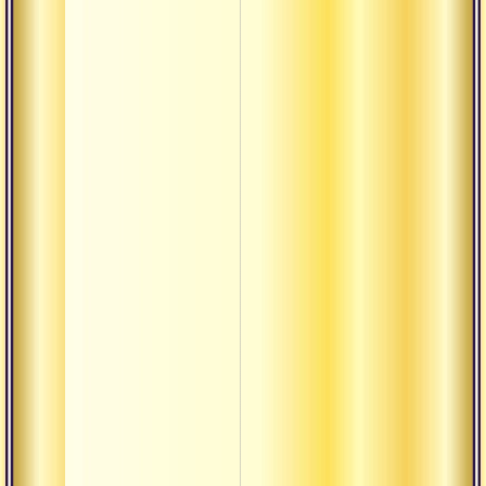
Три великих
сущности
(прана, теджас
оджас)
Шакти-
Грантхи
янтра
Прана
Связь праны 
сознания
Красная и бел
бинду
Махабхуты
Тонкие тела
Три доши
Рождение пят
элементов