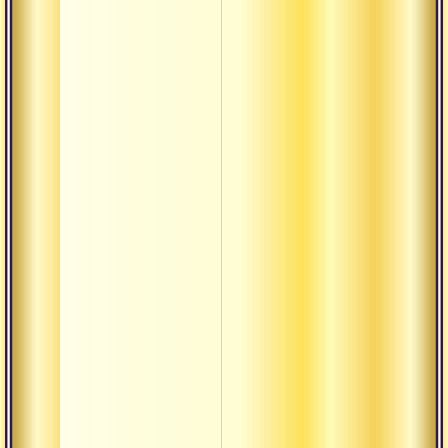
Кундалини-йо
7 видов огня
Упапраны
Танматры
Нади
Условия для
практики
Чакры
Коши
Шарира
Крийя-йога
Ламбика-йога