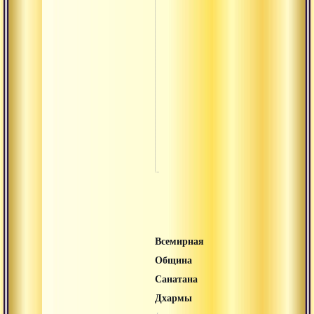
Деха-садхана
Деха
Кундалини
Прана-шакти
Таттва-видья
Шат-чакра-йо
Всемирная
Община
Санатана
Дхармы