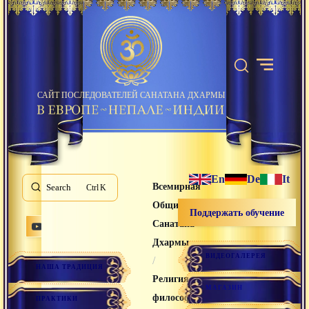
САЙТ ПОСЛЕДОВАТЕЛЕЙ САНАТАНА ДХАРМЫ
En
De
It
Всемирная
Search
K
Община
Поддержать обучение
Санатана
Дхармы
ВИДЕОГАЛЕРЕЯ
/
НАША ТРАДИЦИЯ
Религия и
МАГАЗИН
философия
ПРАКТИКИ