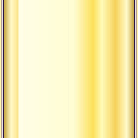
Мановаха-над
Паясвини-над
Пингала
Пуша-нади
Хастиджихва-
нади
Читрини-над
Шанкхини-
нади
Шроты
Яшасвини-на
Прана-видья