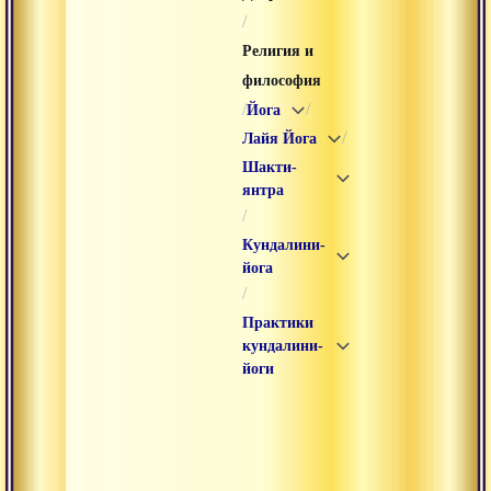
/
Религия и
философия
/
/
Йога
/
Лайя Йога
Шакти-
янтра
/
Кундалини-
йога
/
Практики
кундалини-
йоги