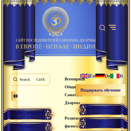
САЙТ ПОСЛЕДОВАТЕЛЕЙ САНАТАНА ДХАРМЫ
En
De
It
Всемирная
Search
K
Община
Поддержать обучение
Санатана
Дхармы
ВИДЕОГАЛЕРЕЯ
/
НАША ТРАДИЦИЯ
Религия и
МАГАЗИН
философия
ПРАКТИКИ