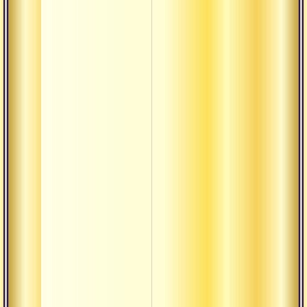
мудра
Джняна-
мудра
Мандуки
мудра
Намасте
крийя
Намасте
Прартха
мудра
Асана
Бандхи
Мудры