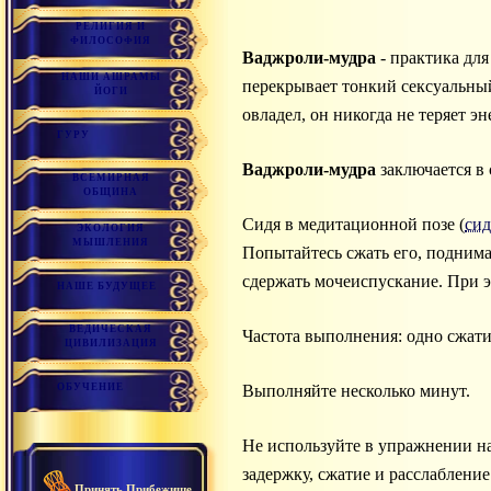
РЕЛИГИЯ И
ФИЛОСОФИЯ
Ваджроли-мудра
- практика дл
НАШИ АШРАМЫ
перекрывает тонкий сексуальны
ЙОГИ
овладел, он никогда не теряет э
ГУРУ
Ваджроли-мудра
заключается в
ВСЕМИРНАЯ
ОБЩИНА
Сидя в медитационной позе (
сид
ЭКОЛОГИЯ
МЫШЛЕНИЯ
Попытайтесь сжать его, поднимая
сдержать мочеиспускание. При 
НАШЕ БУДУЩЕЕ
ВЕДИЧЕСКАЯ
Частота выполнения: одно сжатие
ЦИВИЛИЗАЦИЯ
ОБУЧЕНИЕ
Выполняйте несколько минут.
Не используйте в упражнении на
задержку, сжатие и расслабление
Принять Прибежище