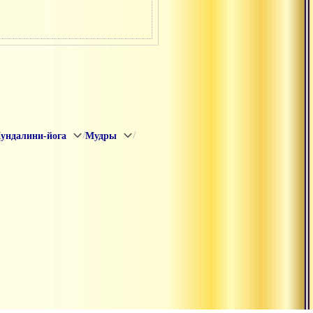
/
/
ундалини-йога
Мудры