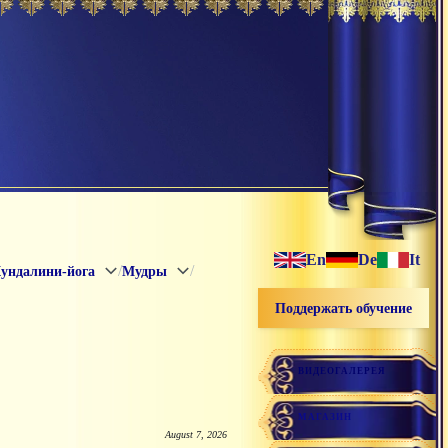
En
De
It
/
/
ундалини-йога
Мудры
Поддержать обучение
ВИДЕОГАЛЕРЕЯ
МАГАЗИН
August 7, 2026