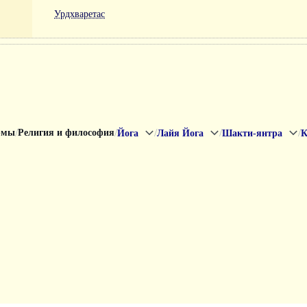
Урдхваретас
/
/
/
/
/
рмы
Религия и философия
Йога
Лайя Йога
Шакти-янтра
К