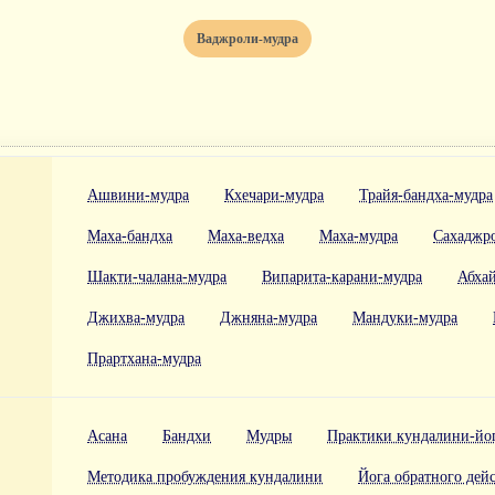
Ваджроли-мудра
Ашвини-мудра
Кхечари-мудра
Трайя-бандха-мудра
Маха-бандха
Маха-ведха
Маха-мудра
Сахаджр
Шакти-чалана-мудра
Випарита-карани-мудра
Абха
Джихва-мудра
Джняна-мудра
Мандуки-мудра
Прартхана-мудра
Асана
Бандхи
Мудры
Практики кундалини-йо
Методика пробуждения кундалини
Йога обратного дей