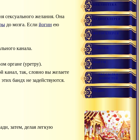
БИБЛИОТЕКА
ция сексуального желания. Она
АУДИОГАЛЕРЕЯ
кры
до мозга. Если
йогин
ею
ФОТОГАЛЕРЕЯ
льного канала.
ССЫЛКИ
ФОРУМ
ом органе (уретру).
й канал, так, словно вы желаете
РАССЫЛКА
НОВОСТЕЙ
этих бандх не задействуются.
РАДИО
ди, затем, делая легкую