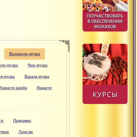
Ваджроли-мудра
оли-мудра
Чин-мудра
йя-мудра
Варада-мудра
Намасте-крийя
Намасте
ги
Пранаяма
ствия
Лингам