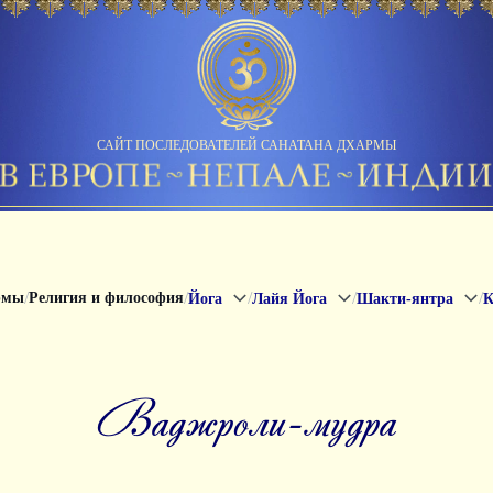
САЙТ ПОСЛЕДОВАТЕЛЕЙ САНАТАНА ДХАРМЫ
/
/
/
/
/
рмы
Религия и философия
Йога
Лайя Йога
Шакти-янтра
К
ваджроли-мудра