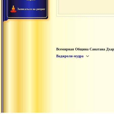
Записаться на ритрит
Всемирная Община Санатана Дха
Ваджроли-мудра