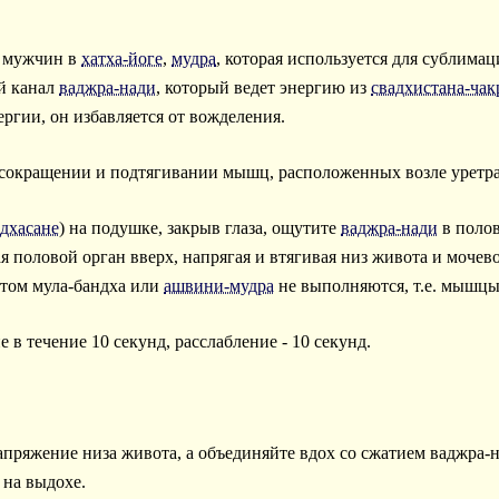
я мужчин в
хатха-йоге
,
мудра
, которая используется для сублима
й канал
ваджра-нади
, который ведет энергию из
свадхистана-ча
нергии, он избавляется от вожделения.
 сокращении и подтягивании мышц, расположенных возле уретра
дхасане
) на подушке, закрыв глаза, ощутите
ваджра-нади
в полов
 половой орган вверх, напрягая и втягивая низ живота и мочево
этом мула-бандха или
ашвини-мудра
не выполняются, т.е. мышцы 
 в течение 10 секунд, расслабление - 10 секунд.
пряжение низа живота, а объединяйте вдох со сжатием ваджра-на
 на выдохе.