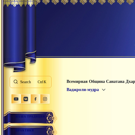
Всемирная Община Санатана Дха
Search
K
Ваджроли-мудра
НАША ТРАДИЦИЯ
ПРАКТИКИ