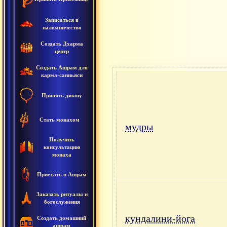
Записаться в
паломничество
Создать Дхарма
центр
Создать Ашрам для
карма-санньяси
Принять дикшу
Стать монахом
мудры
Получить
консультацию
монаха
Приехать в Ашрам
Заказать ритуалы и
богослужения
кундалини-йога
Создать домашний
ашрам