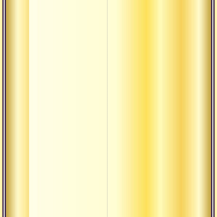
Прадхана
Самвритти-
сатья
Уттама-
пуруша
Аварана-
шакти
Викшепа-
шакти
майя
Аварана
Викшепа
Авидья-майя
Видья-майя