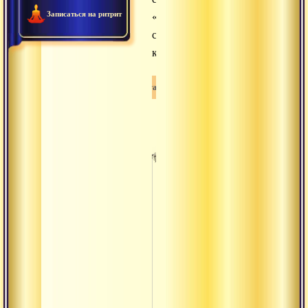
Записаться на ритрит
«недвойственность
с
качествами».
Вишишта-адвайта
Вишишта-
адвайта
Сагуна-
брахман
Майя
Атман