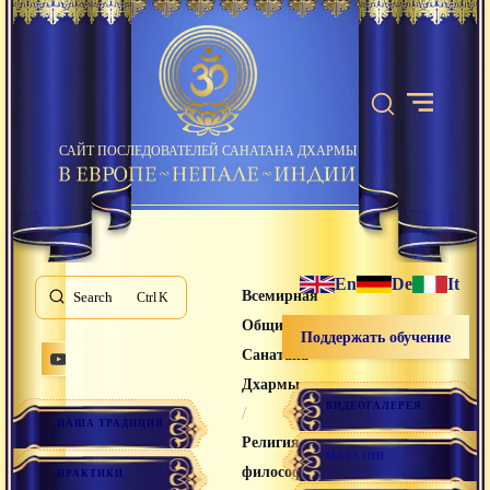
САЙТ ПОСЛЕДОВАТЕЛЕЙ САНАТАНА ДХАРМЫ
En
De
It
Всемирная
Search
K
Община
Поддержать обучение
Санатана
Дхармы
ВИДЕОГАЛЕРЕЯ
/
НАША ТРАДИЦИЯ
Религия и
МАГАЗИН
философия
ПРАКТИКИ