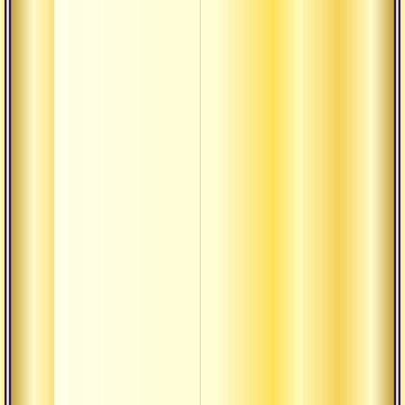
История
адвайта-
веданты
История
развития
адвайта-
веданты
Абсолют
Адвайта
Апарокша
Атма-джняна
Баддха-
дришти
Брахма-
Адвайта
джняна
Веданта