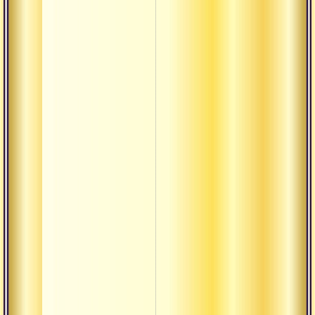
Брахма-кара-
вритти
Вьявахарика-
сатья
Иллюзия
Лила
Монизм
Ниргуна-
брахман
Ниргуна-
бхакти
Парабрахман
Парамартха-
сатья
Параматман