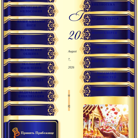
БИБЛИОТЕКА
РЕЛИГИЯ И
Гурупурнима
ФИЛОСОФИЯ
АУДИОГАЛЕРЕЯ
НАШИ АШРАМЫ
ЙОГИ
2020г.
ФОТОГАЛЕРЕЯ
ГУРУ
ССЫЛКИ
ВСЕМИРНАЯ
August
ОБЩИНА
7,
ФОРУМ
ЭКОЛОГИЯ
2026
МЫШЛЕНИЯ
РАССЫЛКА
НОВОСТЕЙ
НАШЕ БУДУЩЕЕ
РАДИО
ВЕДИЧЕСКАЯ
Санатана дхарма
ЦИВИЛИЗАЦИЯ
Гуру
ОБУЧЕНИЕ
Принять Прибежище