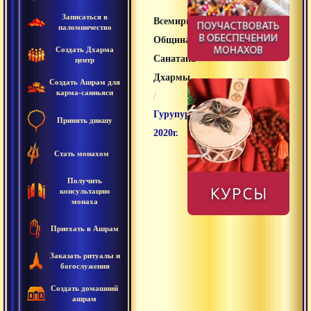
Записаться в
Всемирная
паломничество
Община
Создать Дхарма
Санатана
центр
Дхармы
Создать Ашрам для
карма-санньяси
/
Гурупурнима
Принять дикшу
2020г.
Стать монахом
Получить
консультацию
монаха
Приехать в Ашрам
Заказать ритуалы и
богослужения
Создать домашний
ашрам