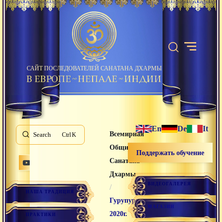
САЙТ ПОСЛЕДОВАТЕЛЕЙ САНАТАНА ДХАРМЫ
En
De
It
Всемирная
Search
K
Община
Поддержать обучение
Санатана
Дхармы
ВИДЕОГАЛЕРЕЯ
/
НАША ТРАДИЦИЯ
Гурупурнима
МАГАЗИН
2020г.
ПРАКТИКИ