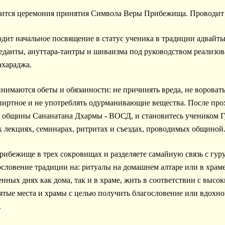
остоится церемония принятия Символа Веры Прибежища. Проводи
дит начальное посвящение в статус ученика в традиции адвайт
веданты, ануттара-тантры и шиваизма под руководством реализо
хараджа.
имаются обеты и обязанности: не причинять вреда, не воровать,
спиртное и не употреблять одурманивающие вещества. После п
 общины Сананатана Дхармы - ВОСД, и становитесь учеником Г
х лекциях, семинарах, ритритах и съездах, проводимых общиной
рибежище в трех сокровищах и разделяете самайную связь с гуру
гословение традиции на: ритуалы на домашнем алтаре или в храме
нных днях как дома, так и в храме, жить в соответствии с выс
ятые места и храмы с целью получить благословение или вдохно
.