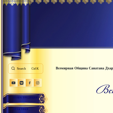
Всемирная Община Санатана Дха
Search
K
В
НАША ТРАДИЦИЯ
ПРАКТИКИ