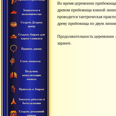
Во время церемонии прибежища В
древом прибежища южной линии 
Записаться в
паломничество
проводится тантрическая практи
Создать Дхарма
древу прибежища по двум линия
центр
Создать Ашрам для
Продолжительность церемонии - 
карма-санньяси
заранее.
Принять дикшу
Стать монахом
Получить
консультацию
монаха
Приехать в Ашрам
Заказать ритуалы и
богослужения
Создать домашний
ашрам