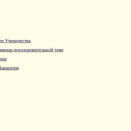
ти Ученичества
минар пооздоровительной теме
дии
аваратри