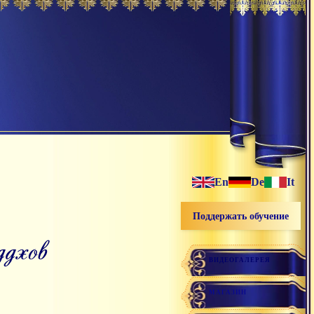
En
De
It
Поддержать обучение
ддхов
ВИДЕОГАЛЕРЕЯ
МАГАЗИН