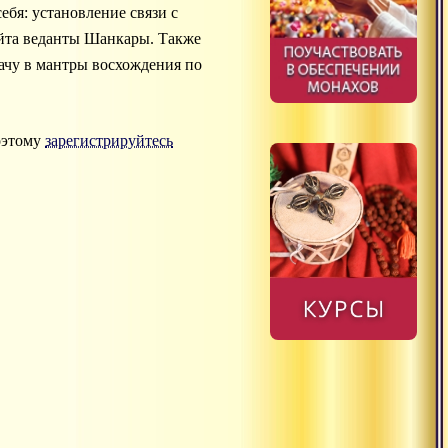
бя: установление связи с
йта веданты Шанкары. Также
дачу в мантры восхождения по
оэтому
зарегистрируйтесь