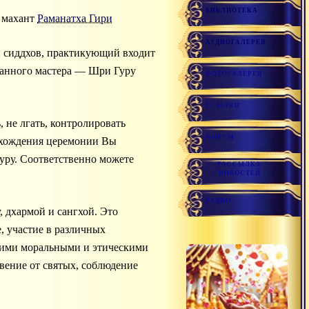
БИБЛИОТЕКА
т махант
Раманатха Гири
АУДИОГАЛЕРЕЯ
ы сиддхов, практикующий входит
ванного мастера — Шри Гуру
ФОТОГАЛЕРЕЯ
ССЫЛКИ
 не лгать, контролировать
ФОРУМ
рохождения церемонии Вы
уру. Соответственно можете
РАССЫЛКА
НОВОСТЕЙ
.
РАДИО
, дхармой и сангхой. Это
, участие в различных
окими моральными и этическими
вение от святых, соблюдение