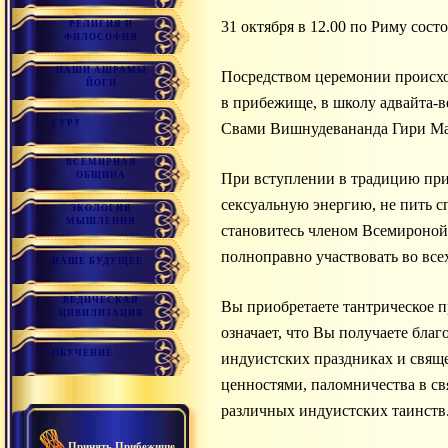
31 октября в 12.00 по Риму с
РЕЛИГИЯ И
ФИЛОСОФИЯ
НАШИ АШРАМЫ
Посредством церемонии происхо
ЙОГИ
в прибежище, в школу адвайта-
ГУРУ
Свами Вишнудевананда Гири Ма
ВСЕМИРНАЯ
ОБЩИНА
При вступлении в традицию прин
сексуальную энергию, не пить 
ЭКОЛОГИЯ
МЫШЛЕНИЯ
становитесь членом Всемироной
полноправно участвовать во все
НАШЕ БУДУЩЕЕ
ВЕДИЧЕСКАЯ
Вы приобретаете тантрическое п
ЦИВИЛИЗАЦИЯ
означает, что Вы получаете бла
ОБУЧЕНИЕ
индуистских праздниках и свяще
ценностями, паломничества в св
различных индуистских таинств
Принять Прибежище