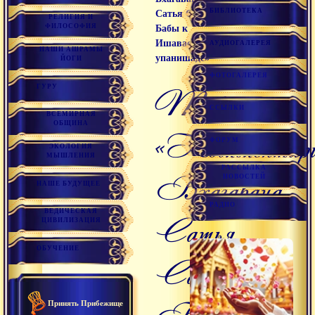
БИБЛИОТЕКА
Сатья Саи
РЕЛИГИЯ И
ФИЛОСОФИЯ
Бабы к
Ишавасья-
АУДИОГАЛЕРЕЯ
НАШИ АШРАМЫ
упанишаде»
ЙОГИ
ФОТОГАЛЕРЕЯ
ГУРУ
Текст
ССЫЛКИ
ВСЕМИРНАЯ
ОБЩИНА
«Комментар
ФОРУМ
ЭКОЛОГИЯ
МЫШЛЕНИЯ
РАССЫЛКА
Бхагавана
НОВОСТЕЙ
НАШЕ БУДУЩЕЕ
РАДИО
ВЕДИЧЕСКАЯ
Сатья
ЦИВИЛИЗАЦИЯ
ОБУЧЕНИЕ
Саи
Принять Прибежище