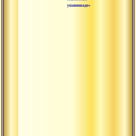
упанишаде»