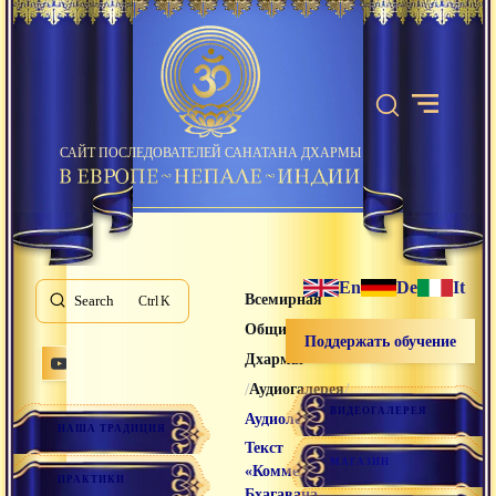
САЙТ ПОСЛЕДОВАТЕЛЕЙ САНАТАНА ДХАРМЫ
En
De
It
Всемирная
Search
K
Община Санатана
Поддержать обучение
Дхармы
/
/
Аудиогалерея
ВИДЕОГАЛЕРЕЯ
/
Аудиолекции
НАША ТРАДИЦИЯ
Текст
МАГАЗИН
«Комментарий
ПРАКТИКИ
Бхагавана