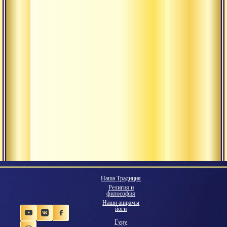
Наша Традиция
Религия и
философия
Наши ашрамы
йоги
Гуру