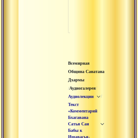
Свяще
Ауди
Всемирная
Община Санатана
Дхармы
/
/
Аудиогалерея
/
Аудиолекции
Текст
«Комментарий
Бхагавана
Сатья Саи
Бабы к
Ишавасья-