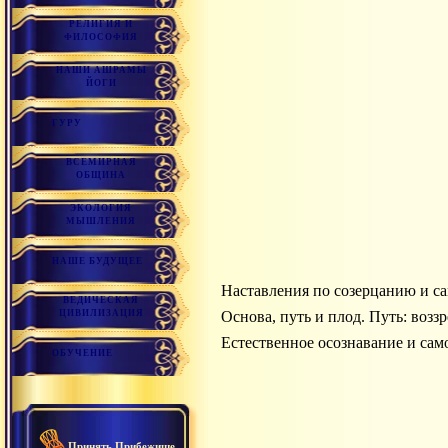
РЕЛИГИЯ И
ФИЛОСОФИЯ
НАШИ АШРАМЫ
ЙОГИ
ГУРУ
ВСЕМИРНАЯ
ОБЩИНА
ЭКОЛОГИЯ
МЫШЛЕНИЯ
НАШЕ БУДУЩЕЕ
Наставления по созерцанию и с
ВЕДИЧЕСКАЯ
ЦИВИЛИЗАЦИЯ
Основа, путь и плод. Путь: возз
Естественное осознавание и са
ОБУЧЕНИЕ
Принять Прибежище