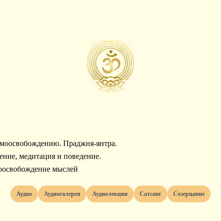
амоосвобождению. Праджня-янтра.
рение, медитация и поведение.
моосвобождение мыслей
Аудио
Аудиогалерея
Аудиолекция
Сатсанг
Созерцание