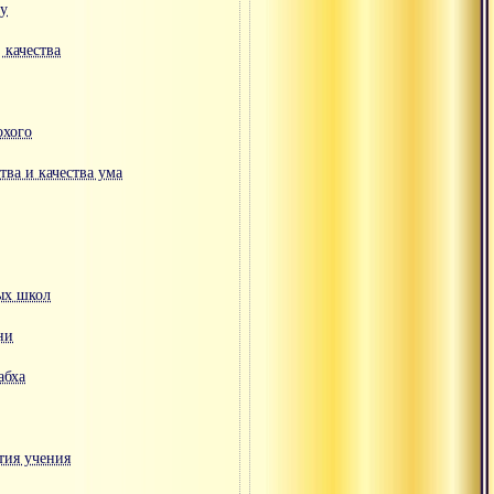
ду
 качества
охого
тва и качества ума
ых школ
ни
абха
тия учения