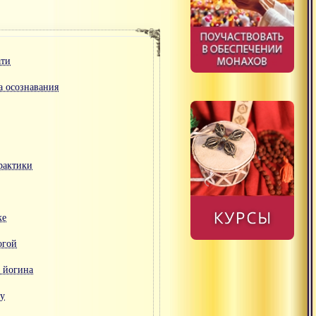
ати
а осознавания
рактики
ке
огой
е йогина
ду