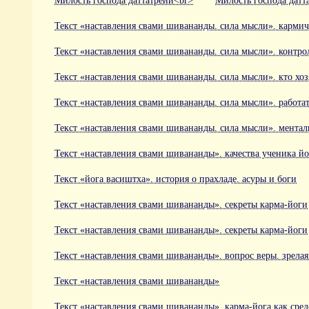
Милость господа даттатрейи<br>
Милость господа датт
Текст «наставления свами шивананды. сила мысли». кармич
Текст «наставления свами шивананды. сила мысли». контро
Текст «наставления свами шивананды. сила мысли». кто хоз
Текст «наставления свами шивананды. сила мысли». работа
Текст «наставления свами шивананды. сила мысли». менталь
Текст «наставления свами шивананды». качества ученика й
Текст «йога васиштха». история о прахладе. асуры и боги
Текст «наставления свами шивананды». секреты карма-йоги
Текст «наставления свами шивананды». секреты карма-йоги
Текст «наставления свами шивананды». вопрос веры. зрела
Текст «наставления свами шивананды»
Текст «наставления свами шивананды». карма-йога как сре