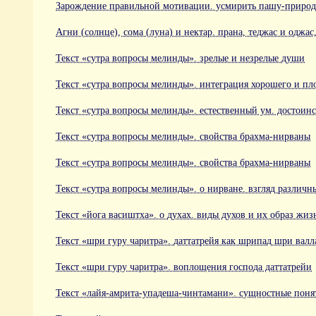
Зарождение правильной мотивации. усмирить пашу-приро
Агни (солнце), сома (луна) и нектар. прана, теджас и оджас,
Текст «сутра вопросы мелинды». зрелые и незрелые души
Текст «сутра вопросы мелинды». интеграция хорошего и пл
Текст «сутра вопросы мелинды». естественный ум. достоинс
Текст «сутра вопросы мелинды». свойства брахма-нирваны
Текст «сутра вопросы мелинды». свойства брахма-нирваны
Текст «сутра вопросы мелинды». о нирване. взгляд различн
Текст «йога васиштха». о духах. виды духов и их образ жиз
Текст «шри гуру чаритра». даттатрейя как шрипад шри валл
Текст «шри гуру чаритра». воплощения господа даттатрейи
Текст «лайя-амрита-упадеша-чинтамани». сущностные поня