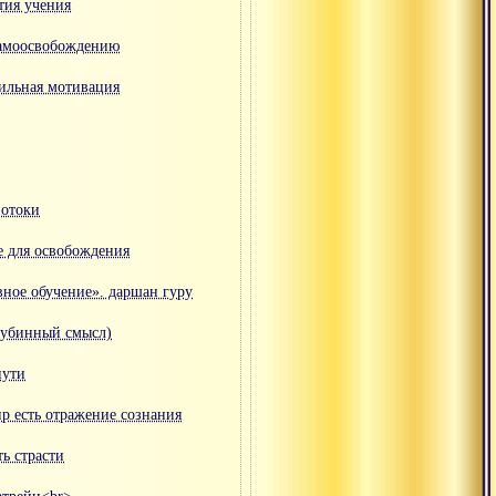
тия учения
самоосвобождению
ильная мотивация
потоки
е для освобождения
вное обучение». даршан гуру
глубинный смысл)
пути
р есть отражение сознания
ь страсти