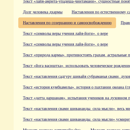
Текст «лайя-амрита-упадеша-чинтамани». сущностные поня
Долг человека дхармы
Наставления по естественному 
Наставления по созерцанию и самоосвобождению
Прав
Текст «символы веры учения лайя-йоги». о вере
Текст «символы веры учения лайя-йоги». о вере
Текст «природа кармы». противостоять грахам. астральные 
Текст «йога васиштха». использовать человеческое рождени
Текст «наставления садгуру шивайя субраманья свами. духо
Текст «история кумбхамелы». история о пахтании океана (
Текст «датта даршанам». испытания учеников на духовном 
Текст «наставления свами шивананды. сила мысли». весь ми
Текст «наставления свами шивананды. сила мысли».усмирит