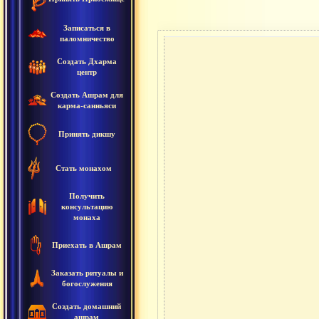
Записаться в
паломничество
Создать Дхарма
центр
Создать Ашрам для
карма-санньяси
Принять дикшу
Стать монахом
Получить
консультацию
монаха
Приехать в Ашрам
Заказать ритуалы и
богослужения
Создать домашний
ашрам