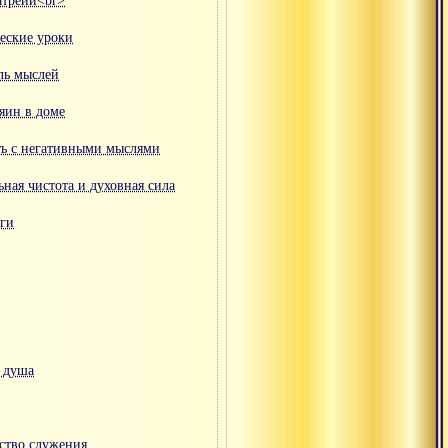
атрейи<br>
еские уроки
ль мыслей
яин в доме
ть с негативными мыслями
ная чистота и духовная сила
оги
я душа
дство служения