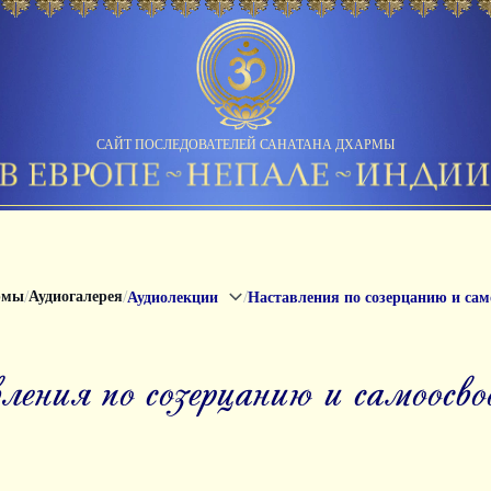
САЙТ ПОСЛЕДОВАТЕЛЕЙ САНАТАНА ДХАРМЫ
/
/
/
рмы
Аудиогалерея
Аудиолекции
Наставления по созерцанию и са
вления по созерцанию и самоосв