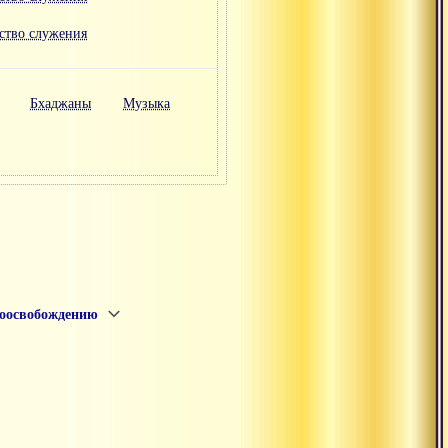
дство служения
Бхаджаны
Музыка
моосвобождению