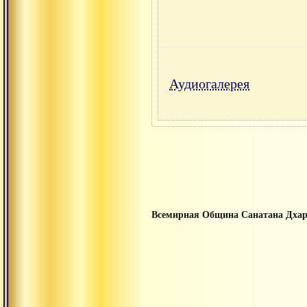
Аудиогалерея
Всемирная Община Санатана Дха