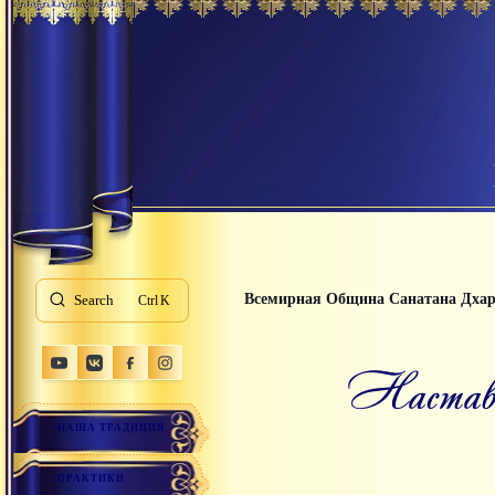
Всемирная Община Санатана Дха
Search
K
Наста
НАША ТРАДИЦИЯ
ПРАКТИКИ