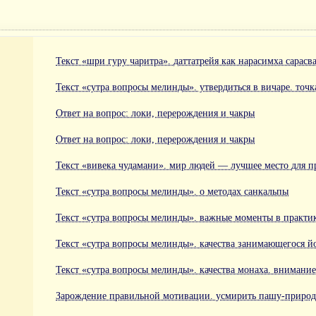
Текст «шри гуру чаритра». даттатрейя как нарасимха сарасв
Текст «сутра вопросы мелинды». утвердиться в вичаре. точк
Ответ на вопрос: локи, перерождения и чакры
Ответ на вопрос: локи, перерождения и чакры
Текст «вивека чудамани». мир людей — лучшее место для п
Текст «сутра вопросы мелинды». о методах санкальпы
Текст «сутра вопросы мелинды». важные моменты в практи
Текст «сутра вопросы мелинды». качества занимающегося й
Текст «сутра вопросы мелинды». качества монаха. внимани
Зарождение правильной мотивации. усмирить пашу-приро