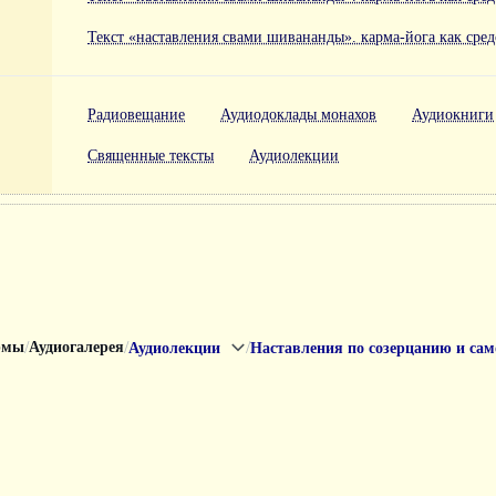
Текст «наставления свами шивананды». карма-йога как сре
Радиовещание
Аудиодоклады монахов
Аудиокниги
Священные тексты
Аудиолекции
/
/
/
рмы
Аудиогалерея
Аудиолекции
Наставления по созерцанию и са