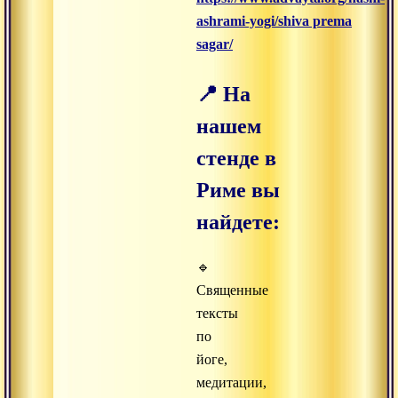
ashrami-yogi/shiva prema
sagar/
📍 На
нашем
стенде в
Риме вы
найдете:
🔹
Священные
тексты
по
йоге,
медитации,