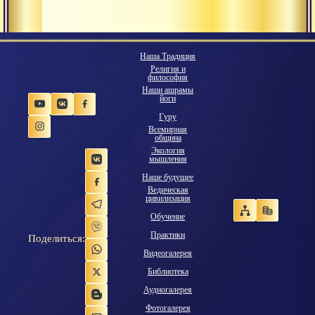
Наша Традиция
Религия и
философия
Наши ашрамы
йоги
Гуру
Всемирная
община
Экология
мышления
Наше будущее
Ведическая
цивилизация
Обучение
Практики
Поделиться:
Видеогалерея
Библиотека
Аудиогалерея
Фотогалерея