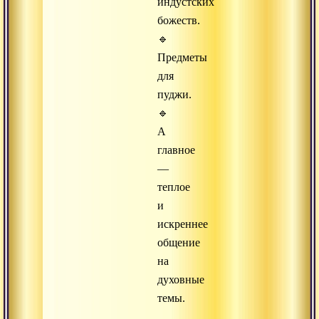
индустских
божеств.
🔹
Предметы
для
пуджи.
🔹
А
главное
—
теплое
и
искреннее
общение
на
духовные
темы.