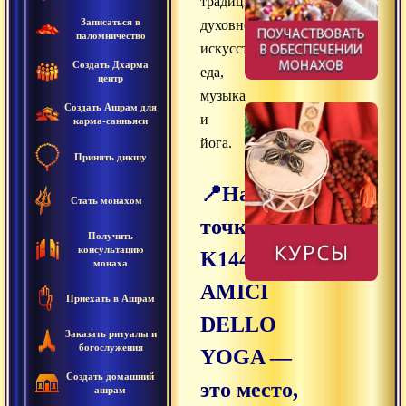
традиции,
Записаться в
духовность,
паломничество
искусство,
Создать Дхарма
еда,
центр
музыка
Создать Ашрам для
и
карма-санньяси
йога.
Принять дикшу
📍Наша
Стать монахом
точка
Получить
консультацию
K144
монаха
AMICI
Приехать в Ашрам
DELLO
Заказать ритуалы и
богослужения
YOGA —
Создать домашний
это место,
ашрам