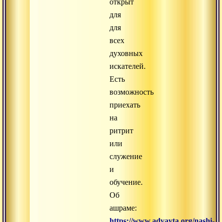
открыт
для
для
всех
духовных
искателей.
Есть
возможность
приехать
на
ритрит
или
служение
и
обучение.
Об
ашраме:
https://www.advayta.org/nashi-