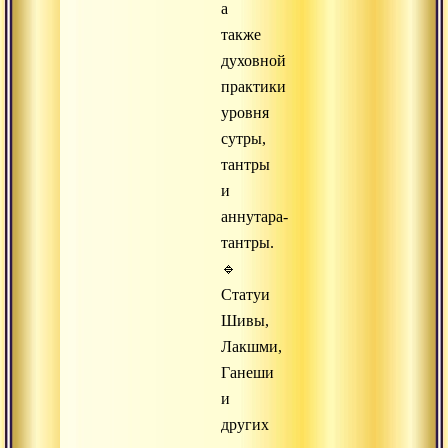
а
также
духовной
практики
уровня
сутры,
тантры
и
аннутара-
тантры.
🔹
Статуи
Шивы,
Лакшми,
Ганеши
и
других