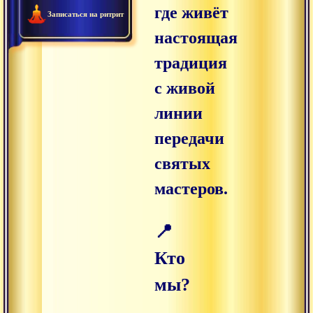
где живёт
Записаться на ритрит
настоящая
традиция
с живой
линии
передачи
святых
мастеров.
📍
Кто
мы?