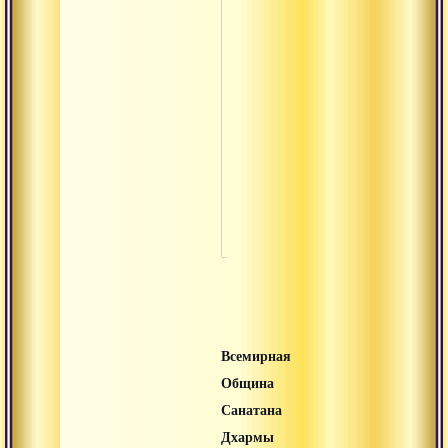
Кумбха
Кшатра
Кшая
Кшетра
Ладду
Лакшана
Всемирная
Община
Санатана
Дхармы