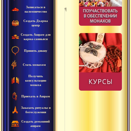
Записаться в
паломничество
Адришта
Создать Дхарма
центр
Адхара
Создать Ашрам для
карма-санньяси
Адхарма
Принять дикшу
Акала
Акхара
Стать монахом
Амная
Получить
консультацию
монаха
Анади
Приехать в Ашрам
Ананта
Анрита
Заказать ритуалы и
богослужения
Антар
Создать домашний
ашрам
Анусвара