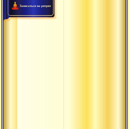
Записаться на ритрит
Ануштуп
Арруппадай
Атма-шакти
Ачинтья
Ашваттха
Аштоттара
Ашуддха
Будда
Буддха-
кшетра
Бхава
Бхайнака