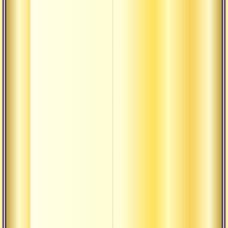
Бхакта
Бхукти
Вайдика
Вахини
термины
Викара
Виласа
Вират
Вишада
Вохара-
вачана
Вьясасана
Данда
Даршан