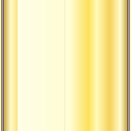
Деша-кала-
патра
Джая
Драшта
Дрик
Дришти
Дукха
Калпа-
врикша
Кама-таттва
Карта
Кирти
Кула