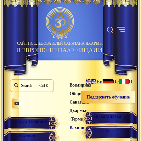
САЙТ ПОСЛЕДОВАТЕЛЕЙ САНАТАНА ДХАРМЫ
En
De
It
Всемирная
Search
K
Община
Поддержать обучение
Санатана
Дхармы
ВИДЕОГАЛЕРЕЯ
/
/
Термины
НАША ТРАДИЦИЯ
Вахини
МАГАЗИН
ПРАКТИКИ