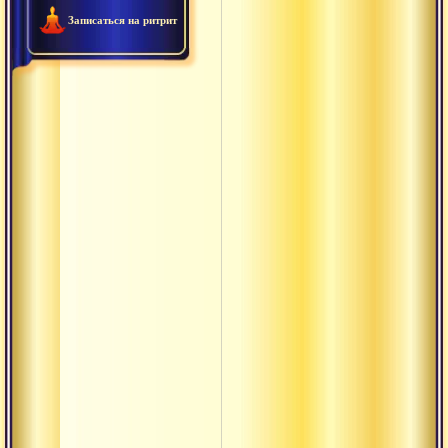
Записаться на ритрит
Нитья
Пати
Питха
Прабхава
Правритти
Пратипакша
Пурна
Пурушакара
термины
Пхала
Равностност
Сагуна
Садху-сева