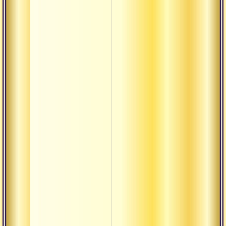
Сангхати
Тамасика
Тилака
Трикона
Упадхи
Урдхва
Хотар
Чандраяна
Шактиман
Шаманизм
Шишья
Шуддха