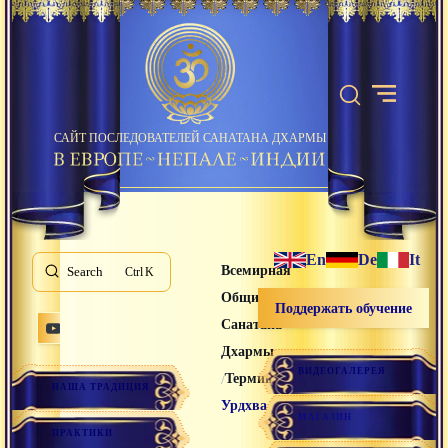
САЙТ ПОСЛЕДОВАТЕЛЕЙ САНАТАНА ДХАРМЫ
En
De
It
Всемирная
Search
K
Община
Поддержать обучение
Санатана
Дхармы
ВИДЕОГАЛЕРЕЯ
/
/
Термины
НАША ТРАДИЦИЯ
Урдхва
МАГАЗИН
ПРАКТИКИ