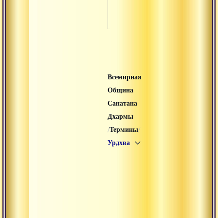
Янтра
Всемирная
Община
Санатана
Дхармы
/
/
Термины
Урдхва