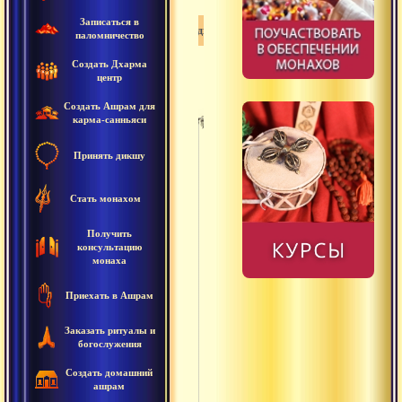
Записаться в
Урдхва
паломничество
Создать Дхарма
центр
Создать Ашрам для
карма-санньяси
Принять дикшу
Матх
Митхья
Стать монахом
Нама
Получить
консультацию
Намаскар
монаха
Намаха
Приехать в Ашрам
Нидра
Заказать ритуалы и
богослужения
Ниранджана
Создать домашний
ашрам
Ниргуна