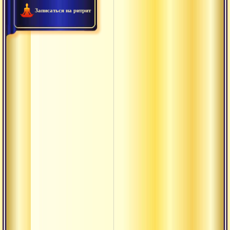
Записаться на ритрит
Акхара
Амная
Анади
Ананта
Анрита
Антар
Анусвара
Ануштуп
термины
Арруппадай
Атма-шакти
Ачинтья
Ашваттха