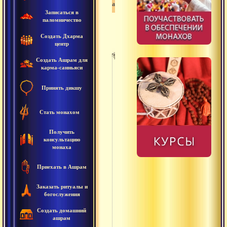
Адхарма
Записаться в
паломничество
Создать Дхарма
центр
Создать Ашрам для
карма-санньяси
Untitled
Принять дикшу
Сура
Стать монахом
Абхута
Авинаши
Получить
консультацию
монаха
Аджняна
Приехать в Ашрам
Адришта
Заказать ритуалы и
Адхара
богослужения
Адхарма
Создать домашний
ашрам
Акала