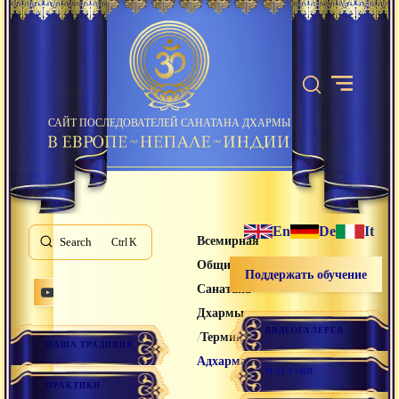
САЙТ ПОСЛЕДОВАТЕЛЕЙ САНАТАНА ДХАРМЫ
En
De
It
Всемирная
Search
K
Община
Поддержать обучение
Санатана
Дхармы
ВИДЕОГАЛЕРЕЯ
/
/
Термины
НАША ТРАДИЦИЯ
Адхарма
МАГАЗИН
ПРАКТИКИ