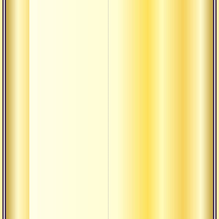
Аштоттара
Ашуддха
Будда
Буддха-
кшетра
Бхава
Бхайнака
Бхакта
Бхукти
Вайдика
Вахини
Викара