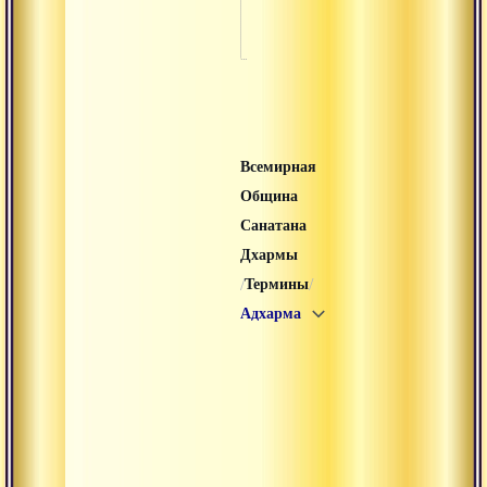
Виласа
Всемирная
Община
Санатана
Дхармы
/
/
Термины
Адхарма