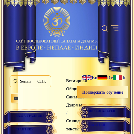
САЙТ ПОСЛЕДОВАТЕЛЕЙ САНАТАНА ДХАРМЫ
En
De
It
Всемирная
Search
K
Община
Поддержать обучение
Санатана
Дхармы
ВИДЕОГАЛЕРЕЯ
/
НАША ТРАДИЦИЯ
Священные
МАГАЗИН
тексты
ПРАКТИКИ