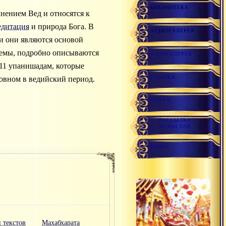
БИБЛИОТЕКА
нением Вед и относятся к
едитация
и природа Бога. В
АУДИОГАЛЕРЕЯ
 и они являются основой
темы, подробно описываются
ФОТОГАЛЕРЕЯ
 11 упанишадам, которые
ССЫЛКИ
овном в ведийский период.
ФОРУМ
РАССЫЛКА
НОВОСТЕЙ
РАДИО
 текстов
Махабхарата