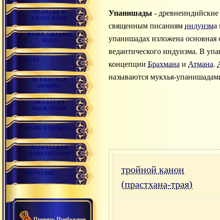
Упанишады
- древнеиндийские 
РЕЛИГИЯ И
ФИЛОСОФИЯ
священным писаниям
индуизм
а
НАШИ АШРАМЫ
упанишадах изложена основная 
ЙОГИ
ведантического индуизма. В уп
ГУРУ
концепции
Брахмана
и
Атмана
.
называются мукхья-упанишадами
ВСЕМИРНАЯ
ОБЩИНА
ЭКОЛОГИЯ
МЫШЛЕНИЯ
НАШЕ БУДУЩЕЕ
ВЕДИЧЕСКАЯ
ЦИВИЛИЗАЦИЯ
тройной канон
ОБУЧЕНИЕ
(прастхана-трая)
Принять Прибежище