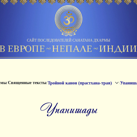
САЙТ ПОСЛЕДОВАТЕЛЕЙ САНАТАНА ДХАРМЫ
/
/
/
рмы
Священные тексты
Тройной канон (прастхана-трая)
Упаниш
упанишады