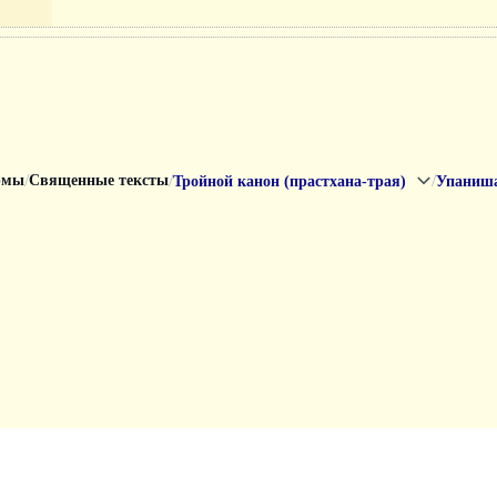
/
/
/
рмы
Священные тексты
Тройной канон (прастхана-трая)
Упаниш