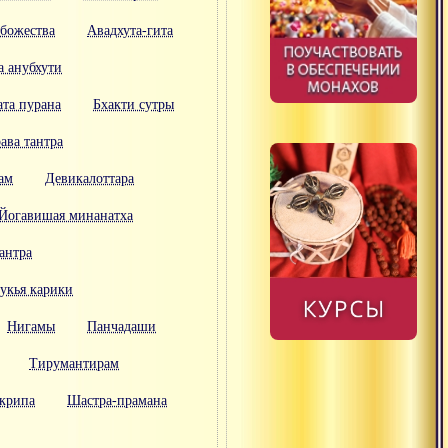
 божества
Авадхута-гита
 анубхути
ата пурана
Бхакти сутры
ава тантра
ам
Девикалоттара
Йогавишая минанатха
антра
укья карики
Нигамы
Панчадаши
Тирумантирам
крипа
Шастра-прамана