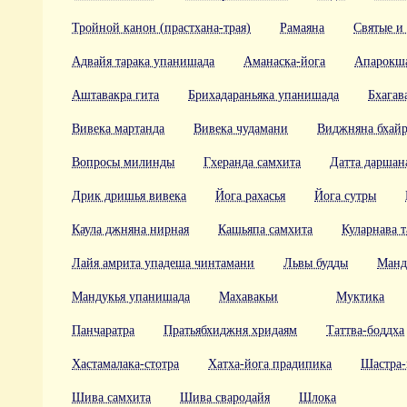
Тройной канон (прастхана-трая)
Рамаяна
Святые и
Адвайя тарака упанишада
Аманаска-йога
Апарокша
Аштавакра гита
Брихадараньяка упанишада
Бхагав
Вивека мартанда
Вивека чудамани
Виджняна бхайр
Вопросы милинды
Гхеранда самхита
Датта даршан
Дрик дришья вивека
Йога рахасья
Йога сутры
Каула джняна нирная
Кашьяпа самхита
Куларнава т
Лайя амрита упадеша чинтамани
Львы будды
Манд
Мандукья упанишада
Махавакьи
Муктика
Панчаратра
Пратьябхиджня хридаям
Таттва-боддха
Хастамалака-стотра
Хатха-йога прадипика
Шастра-
Шива самхита
Шива свародайя
Шлока