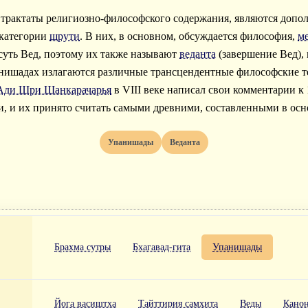
трактаты религиозно-философского содержания, являются допол
 категории
шрути
. В них, в основном, обсуждается философия,
м
суть Вед, поэтому их также называют
веданта
(завершение Вед),
анишадах излагаются различные трансцендентные философские 
Ади Шри Шанкарачарья
в VIII веке написал свои комментарии к
, и их принято считать самыми древними, составленными в осн
Упанишады
Веданта
Брахма сутры
Бхагавад-гита
Упанишады
Йога васиштха
Тайттирия самхита
Веды
Канон