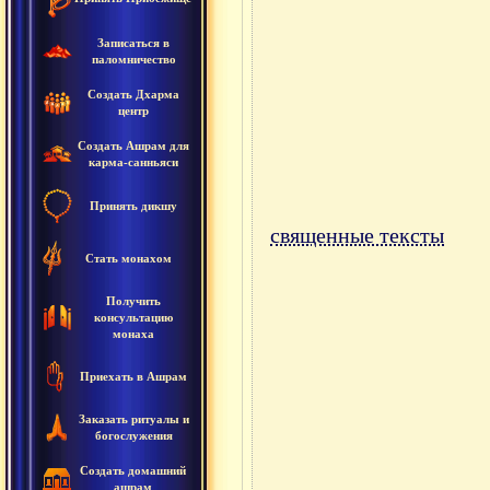
Записаться в
паломничество
Создать Дхарма
центр
Создать Ашрам для
карма-санньяси
Принять дикшу
священные тексты
Стать монахом
Получить
консультацию
монаха
Приехать в Ашрам
Заказать ритуалы и
богослужения
Создать домашний
ашрам