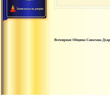
Записаться на ритрит
Всемирная Община Санатана Дха