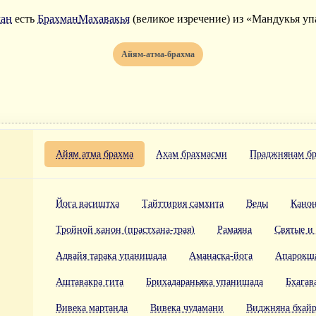
ан
есть
Брахман
Махавакья
(великое изречение) из «Мандукья у
Айям-атма-брахма
Айям атма брахма
Ахам брахмасми
Праджнянам б
Йога васиштха
Тайттирия самхита
Веды
Канон
Тройной канон (прастхана-трая)
Рамаяна
Святые и
Адвайя тарака упанишада
Аманаска-йога
Апарокша
Аштавакра гита
Брихадараньяка упанишада
Бхагав
Вивека мартанда
Вивека чудамани
Виджняна бхайр