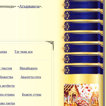
БИБЛИОТЕКА
панишады» «
Атхарваведа
».
АУДИОГАЛЕРЕЯ
ФОТОГАЛЕРЕЯ
ССЫЛКИ
ФОРУМ
рахма
Тат твам аси
РАССЫЛКА
НОВОСТЕЙ
 текстов
Махабхарата
РАДИО
 божества
Авадхута-гита
 анубхути
ата пурана
Бхакти сутры
ава тантра