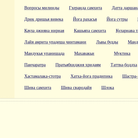
Вопросы милинды
Гхеранда самхита
Датта даршан
Дрик дришья вивека
Йога рахасья
Йога сутры
Каула джняна нирная
Кашьяпа самхита
Куларнава т
Лайя амрита упадеша чинтамани
Львы будды
Манд
Мандукья упанишада
Махавакьи
Муктика
Панчаратра
Пратьябхиджня хридаям
Таттва-боддха
Хастамалака-стотра
Хатха-йога прадипика
Шастра-
Шива самхита
Шива свародайя
Шлока