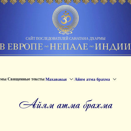
САЙТ ПОСЛЕДОВАТЕЛЕЙ САНАТАНА ДХАРМЫ
/
/
/
рмы
Священные тексты
Махавакьи
Айям атма брахма
айям атма брахма