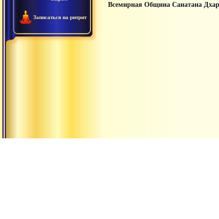
Всемирная Община Санатана Дха
Записаться на ритрит