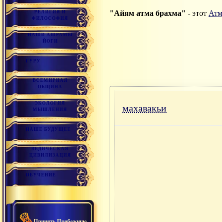
"Айям атма брахма"
- этот
Атм
РЕЛИГИЯ И
ФИЛОСОФИЯ
НАШИ АШРАМЫ
ЙОГИ
ГУРУ
ВСЕМИРНАЯ
ОБЩИНА
ЭКОЛОГИЯ
махавакьи
МЫШЛЕНИЯ
НАШЕ БУДУЩЕЕ
ВЕДИЧЕСКАЯ
ЦИВИЛИЗАЦИЯ
ОБУЧЕНИЕ
Принять Прибежище