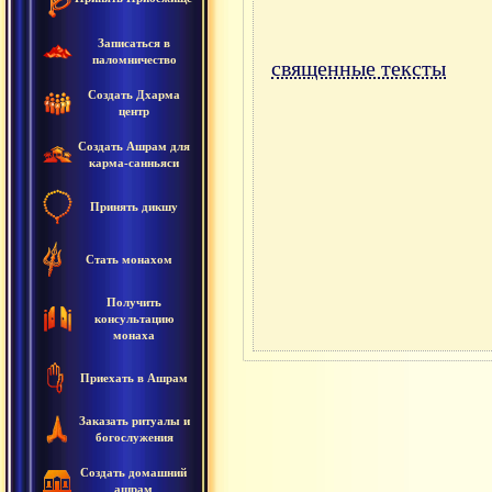
Записаться в
паломничество
священные тексты
Создать Дхарма
центр
Создать Ашрам для
карма-санньяси
Принять дикшу
Стать монахом
Получить
консультацию
монаха
Приехать в Ашрам
Заказать ритуалы и
богослужения
Создать домашний
ашрам