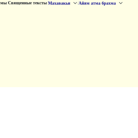
/
/
/
рмы
Священные тексты
Махавакьи
Айям атма брахма