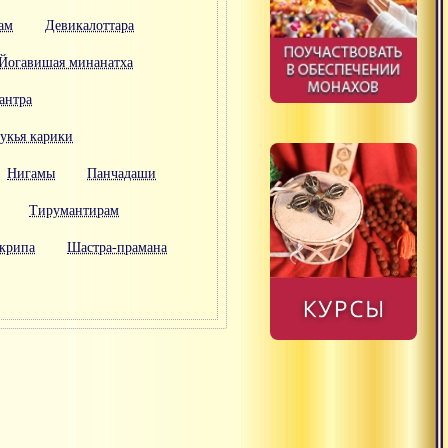
ам
Девикалоттара
Йогавишая минанатха
антра
укья карики
Нигамы
Панчадаши
Тирумантирам
крипа
Шастра-прамана