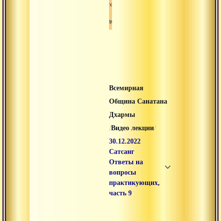
Сатсанг
Свами-вишнудевананда-гири
Всемирная
Община Санатана
Дхармы
/
/
Видео лекции
30.12.2022
Сатсанг
Ответы на
вопросы
практикующих,
часть 9