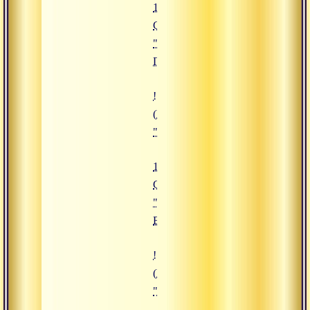
16.09.2019
Сатсанг
"Священная
Ганга"
![13.09.2019 Сатсанг "Сила Виш
(https://www.advayta.org/upload/
"13.09.2019 Сатсанг "Сила Вишн
13.09.2019
Сатсанг
"Сила
Вишну"
![30.12.2019 Сатсанг "Войти в 
(https://www.advayta.org/upload/i
"30.12.2019 Сатсанг "Войти в 