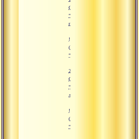
Сатсанг
"Процесс
перерождения"
![25.11.2019 Сатсанг "Божествен
(https://www.advayta.org/upload/
"25.11.2019 Сатсанг "Божествен
25.11.2019
Сатсанг
"Божественная
любовь"
![16.09.2019 Сатсанг "Священная
(https://www.advayta.org/upload/
"16.09.2019 Сатсанг "Священная