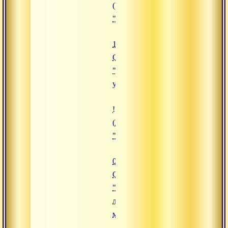
(https://www.advayta.org/upload/i
"16.12.2019 Сатсанг "Силы ума"
16.12.2019
Сатсанг
"Силы
ума"
![06.12.2019 Сатсанг "Единство
(https://www.advayta.org/upload/
"06.12.2019 Сатсанг "Единство 
06.12.2019
Сатсанг
"Единство
любви и
мудрости"