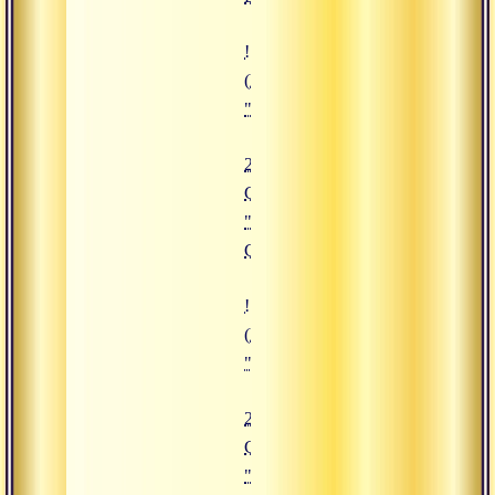
![29.08.2019 Сатсанг "Круговор
(https://www.advayta.org/upload/
"29.08.2019 Сатсанг "Круговоро
29.08.2019
Сатсанг
"Круговорот
Сансары"
![26.08.2019 Сатсанг "Творец Бр
(https://www.advayta.org/upload/
"26.08.2019 Сатсанг "Творец Бра
26.08.2019
Сатсанг
"Творец