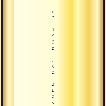
![19.11.2019 Сатсанг "Величие п
(https://www.advayta.org/upload/i
"19.11.2019 Сатсанг "Величие п
19.11.2019
Сатсанг
"Величие
преданности"
![18.10.2019 Сатсанг "Практика 
(https://www.advayta.org/upload/
"18.10.2019 Сатсанг "Практика 
18.10.2019
Сатсанг
"Практика
созерцания"