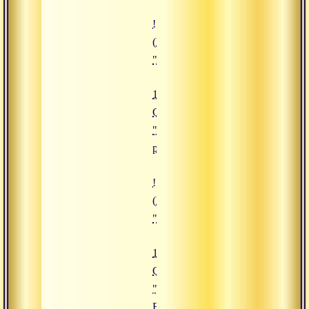
![18.10.2019 Сатсанг "Практика 
(https://www.advayta.org/upload/
"18.10.2019 Сатсанг "Практика р
18.10.2019
Сатсанг
"Практика
ретрита"
![17.10.2019 Сатсанг "Атмавича
(https://www.advayta.org/upload/i
"17.10.2019 Сатсанг "Атмавичар
17.10.2019
Сатсанг
"Атмавичара и
Брахмавичара"