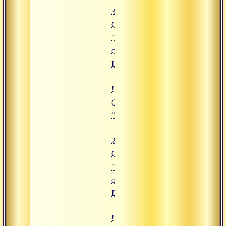
30.12.2019
Сатсанг
"Войти в
семью
Шивы"
![23.12.2019 Сатсанг "Все отдава
(https://www.advayta.org/upload/
"23.12.2019 Сатсанг "Все отдава
23.12.2019
Сатсанг
"Все
отдавать
Богу"
![16.12.2019 Сатсанг "Силы ума"