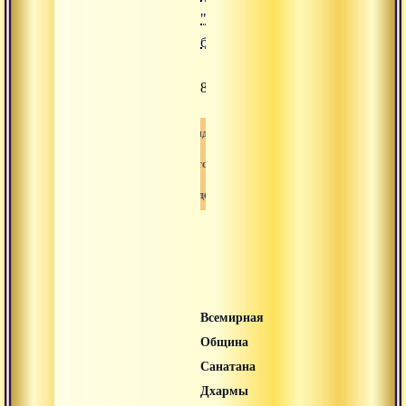
"Игры
божеств"
815
Видео
Сатсанг
Свами-вишнудевананда-гири
Всемирная
Община
Санатана
Дхармы