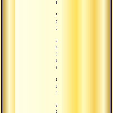
Брахма"
![24.08.2019 Сатсанг "Четыре п
(https://www.advayta.org/upload/
"24.08.2019 Сатсанг "Четыре по
24.08.2019
Сатсанг
"Четыре
полные
уверенности"
![22.08.2019 Сатсанг "Игры боже
(https://www.advayta.org/upload/
"22.08.2019 Сатсанг "Игры боже
22.08.2019
Сатсанг