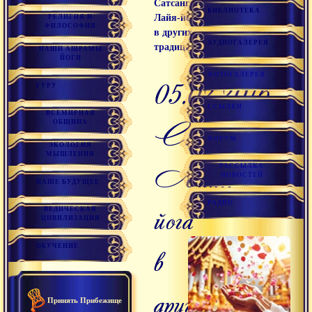
Сатсанг
БИБЛИОТЕКА
Лайя-йога
РЕЛИГИЯ И
ФИЛОСОФИЯ
в других
АУДИОГАЛЕРЕЯ
традициях
НАШИ АШРАМЫ
ЙОГИ
ФОТОГАЛЕРЕЯ
05.02.2016
ГУРУ
ССЫЛКИ
ВСЕМИРНАЯ
Сатсанг
ОБЩИНА
ФОРУМ
ЭКОЛОГИЯ
МЫШЛЕНИЯ
Лайя-
РАССЫЛКА
НОВОСТЕЙ
НАШЕ БУДУЩЕЕ
РАДИО
йога
ВЕДИЧЕСКАЯ
ЦИВИЛИЗАЦИЯ
в
ОБУЧЕНИЕ
других
Принять Прибежище