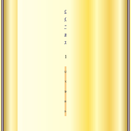
01.02.2016
Сатсанг
"Различные
виды
тапаса"
1594
Видео
Сатсанг
Свами-вишнудевананда-гири
Йога
Лайя-йога