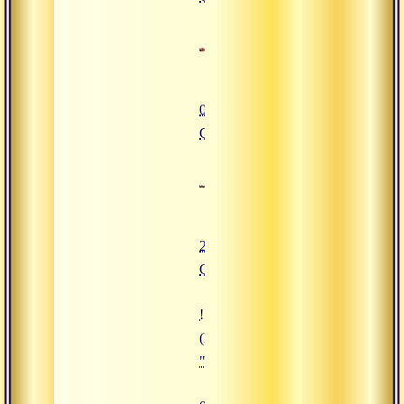
01.04.2016
Сатсанг
25.03.2016
Сатсанг
![05.02.2016 Сатсанг "Лайя-йога
(https://www.advayta.org/upload/i
"05.02.2016 Сатсанг "Лайя-йога 