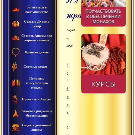
Записаться в
традициях
паломничество
Создать Дхарма
центр
August
Создать Ашрам для
5,
карма-санньяси
2026
Принять дикшу
05.02.2016
Стать монахом
Сатсанг
Получить
"Лайя-
консультацию
монаха
йога
в
Приехать в Ашрам
других
Заказать ритуалы и
традициях"
богослужения
Создать домашний
Сатсанги
ашрам