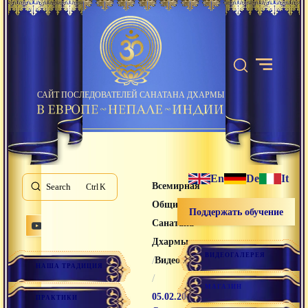
САЙТ ПОСЛЕДОВАТЕЛЕЙ САНАТАНА ДХАРМЫ
En
De
It
Всемирная
Search
K
Община
Поддержать обучение
Санатана
Дхармы
ВИДЕОГАЛЕРЕЯ
/
Видео лекции
НАША ТРАДИЦИЯ
/
МАГАЗИН
05.02.2016
ПРАКТИКИ