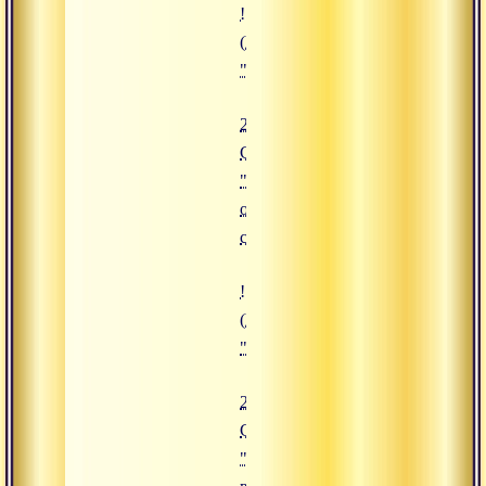
![29.09.2015 Сатсанг "Память оп
(https://www.advayta.org/upload/i
"29.09.2015 Сатсанг "Память опр
29.09.2015
Сатсанг
"Память
определяет
судьбу"
![21.09.2015 Сатсанг "Йога и вер
(https://www.advayta.org/upload/
"21.09.2015 Сатсанг "Йога и вер
21.09.2015
Сатсанг
"Йога и