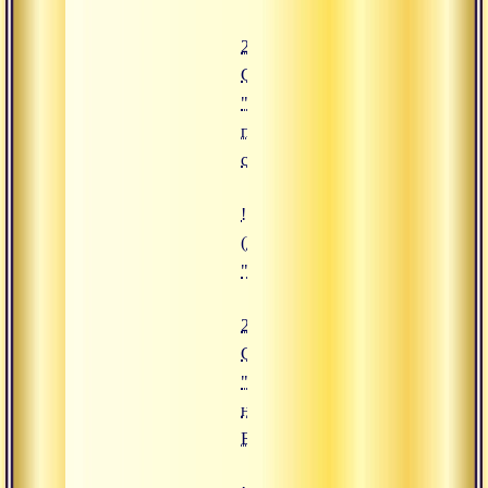
27.08.2015
Сатсанг
"Брать
пример со
святых"
![25.08.2015 Сатсанг "Нацеленн
(https://www.advayta.org/upload/
"25.08.2015 Сатсанг "Нацеленно
25.08.2015
Сатсанг
"Нацеленность
на Высшее
Благо"