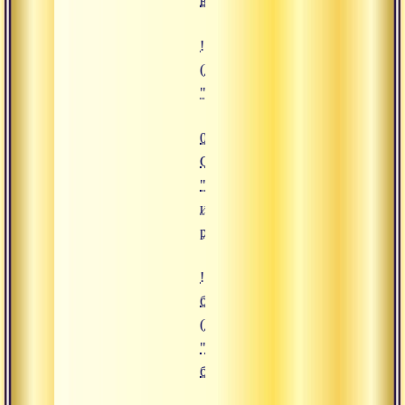
вера"
![09.09.2015 Сатсанг "Разум и и
(https://www.advayta.org/upload/i
"09.09.2015 Сатсанг "Разум и ил
09.09.2015
Сатсанг
"Разум и
иллюзорная
реальность"
![07.09.2015 Сатсанг "Услышать
благословение"]
(https://www.advayta.org/upload/
"07.09.2015 Сатсанг "Услышать 
благословение"")