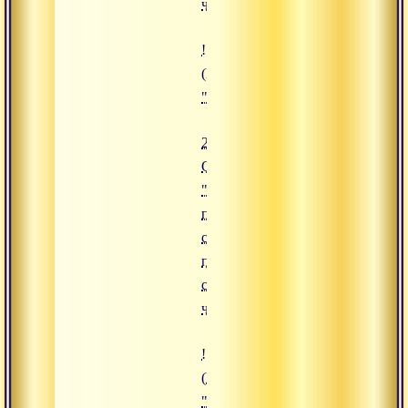
часть 2"
![28.08.2015 Сатсанг "Что проис
(https://www.advayta.org/upload/
"28.08.2015 Сатсанг "Что происх
28.08.2015
Сатсанг
"Что
происходит
с душой
после
смерти,
часть 1"
![27.08.2015 Сатсанг "Брать при
(https://www.advayta.org/upload/
"27.08.2015 Сатсанг "Брать прим