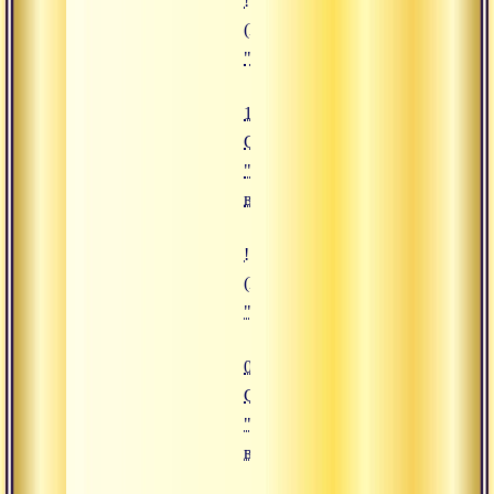
![16.04.2015 Сатсанг "Осознанна
(https://www.advayta.org/upload/
"16.04.2015 Сатсанг "Осознанная
16.04.2015
Сатсанг
"Осознанная
вера"
![01.10.2015 Сатсанг "Проникно
(https://www.advayta.org/upload/
"01.10.2015 Сатсанг "Проникнов
01.10.2015
Сатсанг
"Проникновение
в природу ума"