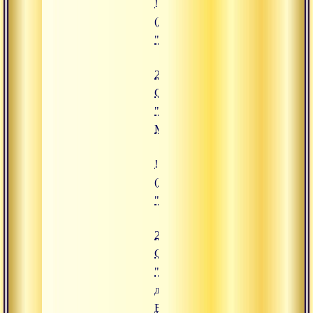
![20.08.2015 Сатсанг "Нисхожде
(https://www.advayta.org/upload/
"20.08.2015 Сатсанг "Нисхожде
20.08.2015
Сатсанг
"Нисхождение
Милости"
![21.08.2015 Сатсанг "Отношени
(https://www.advayta.org/upload/
"21.08.2015 Сатсанг "Отношения
21.08.2015
Сатсанг
"Отношения
души и
Бога"