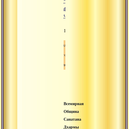
"Даосская
философия.
Часть 3"
1670
Видео
Сатсанг
Свами-вишнудевананда-гири
Всемирная
Община
Санатана
Дхармы