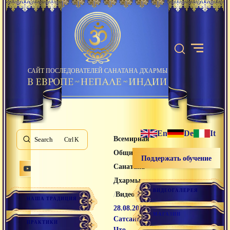
САЙТ ПОСЛЕДОВАТЕЛЕЙ САНАТАНА ДХАРМЫ
En
De
It
Всемирная
Search
K
Община
Поддержать обучение
Санатана
Дхармы
ВИДЕОГАЛЕРЕЯ
/
/
Видео лекции
НАША ТРАДИЦИЯ
28.08.2015
МАГАЗИН
Сатсанг
ПРАКТИКИ
Что