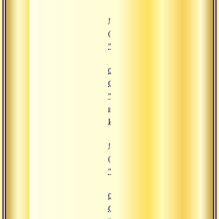
![07.08.2015 Сатсанг "Мы родом
(https://www.advayta.org/upload/
"07.08.2015 Сатсанг "Мы родом
07.08.2015
Сатсанг
"Мы родом
из Высшего
Источника"
![04.08.2015 Сатсанг "Даосская 
(https://www.advayta.org/upload/
"04.08.2015 Сатсанг "Даосская ф
04.08.2015
Сатсанг