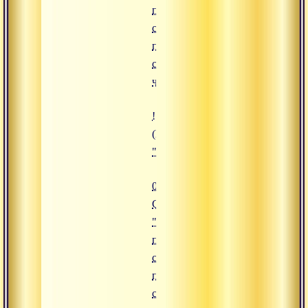
происходит
с душой
после
смерти,
часть 3"
![04.09.2015 Сатсанг "Что проис
(https://www.advayta.org/upload/
"04.09.2015 Сатсанг "Что происх
04.09.2015
Сатсанг
"Что
происходит
с душой
после
смерти,