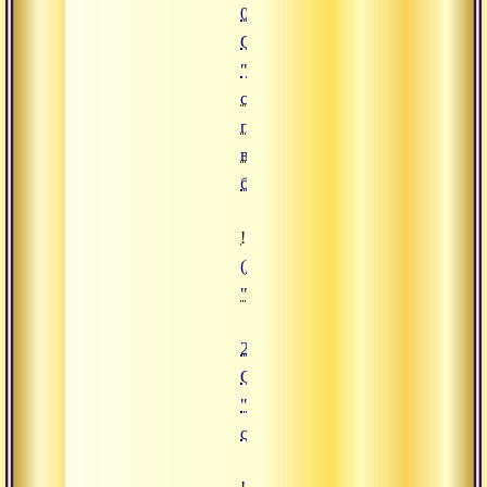
07.09.2015
Сатсанг
"Услышать
священное
писание -
величайшее
благословение"
![25.09.2015 Сатсанг "Путь санн
(https://www.advayta.org/upload/
"25.09.2015 Сатсанг "Путь саннь
25.09.2015
Сатсанг
"Путь
санньясы"