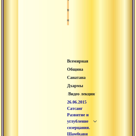
Свами-вишнудевананда-гири
Созерцание
Всемирная
Община
Санатана
Дхармы
/
/
Видео лекции
26.06.2015
Сатсанг
Развитие и
углубление
созерцания.
Шамбхави