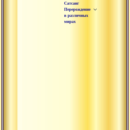
Сатсанг
Перерождение
в различных
мирах