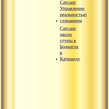
Сатсанг
Управление
реальностью
сознанием
Сатсанг
около
ступы в
Боднатхе
в
Катманду