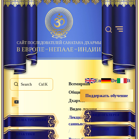
САЙТ ПОСЛЕДОВАТЕЛЕЙ САНАТАНА ДХАРМЫ
En
De
It
Всемирная
Search
K
Община Санатана
Поддержать обучение
Дхармы
/
/
Видео лекции
ВИДЕОГАЛЕРЕЯ
Лекции
НАША ТРАДИЦИЯ
санньяси
МАГАЗИН
/
ПРАКТИКИ