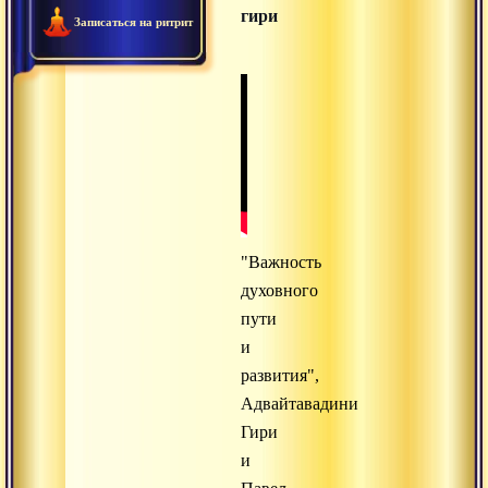
гири
Записаться на ритрит
"Важность
духовного
пути
и
развития",
Адвайтавадини
Гири
и