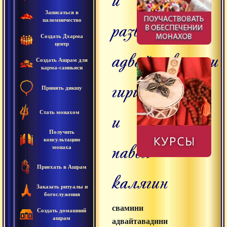
Записаться в
развития,
паломничество
Создать Дхарма
центр
адвайтавадини
Создать Ашрам для
карма-санньяси
гири
Принять дикшу
и
Стать монахом
Получить
консультацию
павел
монаха
Приехать в Ашрам
калягин
Заказать ритуалы и
богослужения
свамини
Создать домашний
ашрам
адвайтавадини