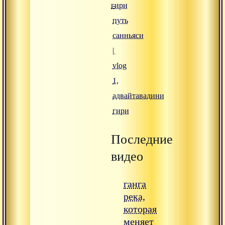
гири
-
путь
санньяси
|
vlog
1,
адвайтавадини
гири
Последние
видео
ганга
река,
которая
меняет