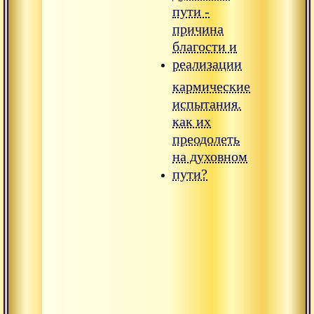
пути -
причина
благости и
реализации
кармические
испытания.
как их
преодолеть
на духовном
пути?