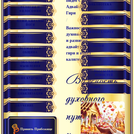
Видео Свамини
БИБЛИОТЕКА
Адвайтавадини
РЕЛИГИЯ И
ФИЛОСОФИЯ
Гири
АУДИОГАЛЕРЕЯ
/
НАШИ АШРАМЫ
ЙОГИ
Важность
ФОТОГАЛЕРЕЯ
духовного пути
ГУРУ
и развития,
ССЫЛКИ
адвайтавадини
ВСЕМИРНАЯ
ОБЩИНА
гири и павел
калягин
ФОРУМ
ЭКОЛОГИЯ
МЫШЛЕНИЯ
РАССЫЛКА
важность
НОВОСТЕЙ
НАШЕ БУДУЩЕЕ
РАДИО
ВЕДИЧЕСКАЯ
духовного
ЦИВИЛИЗАЦИЯ
ОБУЧЕНИЕ
пути
и
Принять Прибежище