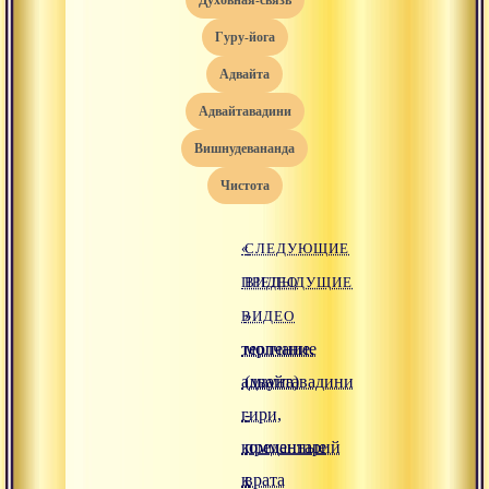
духовная-связь
гуру-йога
адвайта
адвайтавадини
вишнудевананда
чистота
«
СЛЕДУЮЩИЕ
ПРЕДЫДУЩИЕ
ВИДЕО
ВИДЕО
»
терпение,
молчание
адвайтавадини
(мауна)
гири,
-
комментарий
преданные
к
врата