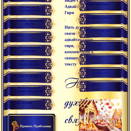
Видео Свамини
БИБЛИОТЕКА
Адвайтавадини
РЕЛИГИЯ И
ФИЛОСОФИЯ
Гири
АУДИОГАЛЕРЕЯ
/
НАШИ АШРАМЫ
ЙОГИ
Нить духовной
ФОТОГАЛЕРЕЯ
связи - самайя,
ГУРУ
адвайтавадини
ССЫЛКИ
гири,
ВСЕМИРНАЯ
ОБЩИНА
комментарий к
священному
ФОРУМ
ЭКОЛОГИЯ
тексту
МЫШЛЕНИЯ
РАССЫЛКА
НОВОСТЕЙ
НАШЕ БУДУЩЕЕ
нить
РАДИО
ВЕДИЧЕСКАЯ
ЦИВИЛИЗАЦИЯ
духовной
ОБУЧЕНИЕ
связи
Принять Прибежище