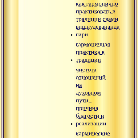
как гармонично
практиковать в
традиции свами
вишнудевананда
гири
гармоничная
практика в
традиции
чистота
отношений
на
духовном
пути -
причина
благости и
реализации
кармические