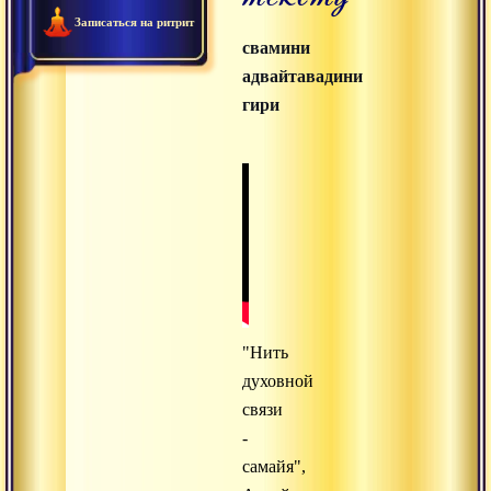
Записаться на ритрит
свамини
адвайтавадини
гири
"Нить
духовной
связи
-
самайя",