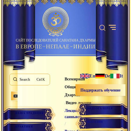
САЙТ ПОСЛЕДОВАТЕЛЕЙ САНАТАНА ДХАРМЫ
En
De
It
Всемирная
Search
K
Община Санатана
Поддержать обучение
Дхармы
/
/
Видео лекции
ВИДЕОГАЛЕРЕЯ
Лекции
НАША ТРАДИЦИЯ
санньяси
МАГАЗИН
/
ПРАКТИКИ