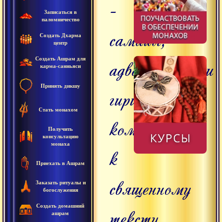
-
Записаться в
паломничество
самайя,
Создать Дхарма
центр
адвайтавадини
Создать Ашрам для
карма-санньяси
Принять дикшу
гири,
Стать монахом
комментарий
Получить
консультацию
монаха
к
Приехать в Ашрам
священному
Заказать ритуалы и
богослужения
Создать домашний
тексту
ашрам