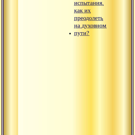
испытания.
как их
преодолеть
на духовном
пути?