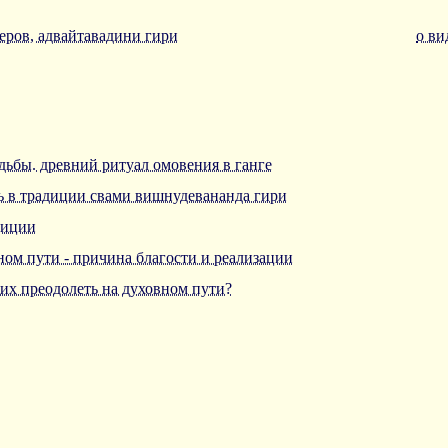
еров, адвайтавадини гири
о ви
удьбы. древний ритуал омовения в ганге
ь в традиции свами вишнудевананда гири
диции
ном пути - причина благости и реализации
 их преодолеть на духовном пути?