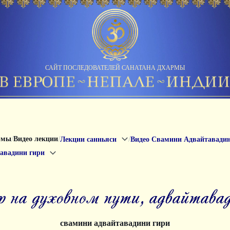
САЙТ ПОСЛЕДОВАТЕЛЕЙ САНАТАНА ДХАРМЫ
/
/
/
рмы
Видео лекции
Лекции санньяси
Видео Свамини Адвайтавади
тавадини гири
р на духовном пути, адвайтава
свамини адвайтавадини гири