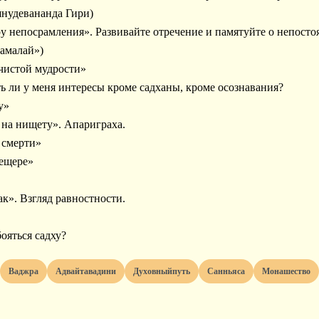
шнудевананда Гири)
ру непосрамления». Развивайте отречение и памятуйте о непосто
дамалай»)
чистой мудрости»
ть ли у меня интересы кроме садханы, кроме осознавания?
у»
 на нищету». Апариграха.
 смерти»
пещере»
к». Взгляд равностности.
бояться садху?
ваджра
адвайтавадини
духовныйпуть
санньяса
монашество