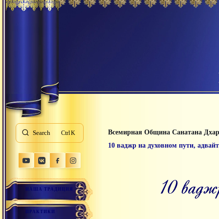
Всемирная Община Санатана Дха
Search
K
10 ваджр на духовном пути, адвай
10 вадж
НАША ТРАДИЦИЯ
ПРАКТИКИ