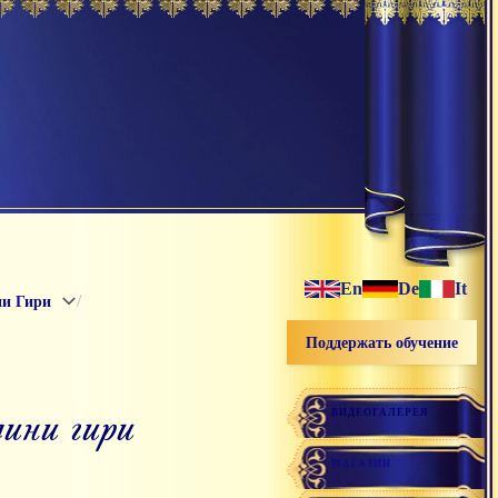
En
De
It
/
ни Гири
Поддержать обучение
дини гири
ВИДЕОГАЛЕРЕЯ
МАГАЗИН