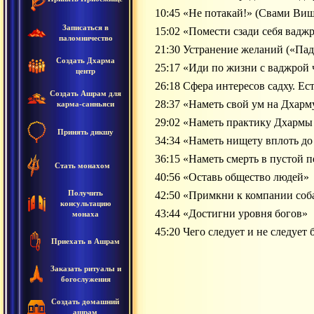
10:45 «Не потакай!» (Свами Ви
Записаться в
15:02 «Помести сзади себя вадж
паломничество
21:30 Устранение желаний («Па
Создать Дхарма
25:17 «Иди по жизни с ваджрой 
центр
26:18 Сфера интересов садху. Ес
Создать Ашрам для
28:37 «Наметь свой ум на Дхарм
карма-санньяси
29:02 «Наметь практику Дхармы
Принять дикшу
34:34 «Наметь нищету вплоть до
36:15 «Наметь смерть в пустой 
Стать монахом
40:56 «Оставь общество людей»
Получить
42:50 «Примкни к компании соба
консультацию
43:44 «Достигни уровня богов»
монаха
45:20 Чего следует и не следует 
Приехать в Ашрам
Заказать ритуалы и
богослужения
Создать домашний
ашрам