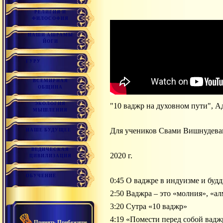
РЕЛИГИЯ И
ФИЛОСОФИЯ
НАШИ АШРАМЫ
ЙОГИ
ГУРУ
ВСЕМИРНАЯ
ОБЩИНА
ЭКОЛОГИЯ
"10 ваджр на духовном пути", 
МЫШЛЕНИЯ
Для учеников Свами Вишнудевана
НАШЕ БУДУЩЕЕ
ВЕДИЧЕСКАЯ
2020 г.
ЦИВИЛИЗАЦИЯ
ОБУЧЕНИЕ
0:45 О ваджре в индуизме и буд
2:50 Ваджра – это «молния», «ал
3:20 Сутра «10 ваджр»
4:19 «Помести перед собой вад
Принять Прибежище