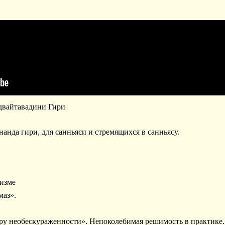
Адвайтавадини Гири
нда гири, для санньяси и стремящихся в санньясу.
дизме
маз».
жру необескураженности». Непоколебимая решимость в практике.