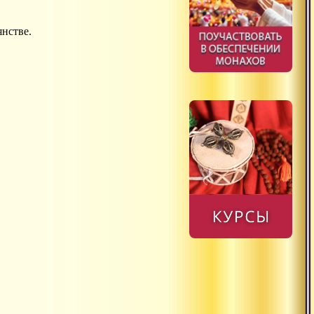
янстве.