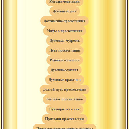
методы-медитации
духовный-рост
достижение-просветления
мифы-о-просветлении
духовная-мудрость
пути-просветления
развитие-сознания
духовные-учения
духовные-практики
долгий-путь-просветления
реальное-просветление
суть-просветления
признаки-просветления
признаки-просветленного-человека