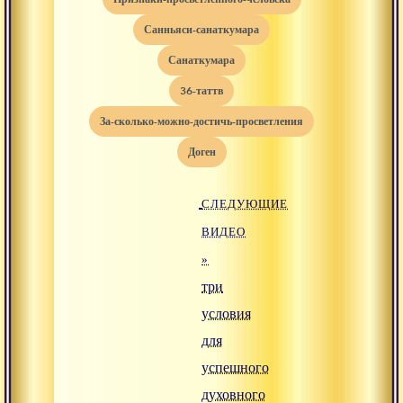
санньяси-санаткумара
санаткумара
36-таттв
за-сколько-можно-достичь-просветления
доген
СЛЕДУЮЩИЕ
ВИДЕО
»
три
условия
для
успешного
духовного