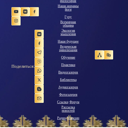
философия
Наши ашрамы
йоги
Гуру
Всемирная
община
Экология
мышления
Наше будущее
Ведическая
цивилизация
Обучение
Практики
Поделиться:
Видеогалерея
Библиотека
Аудиогалерея
Фотогалерея
Ссылки
Форум
Рассылка
новостей
Радио
Магазин