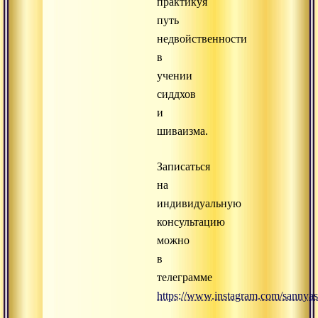
практикуя
путь
недвойственности
в
учении
сиддхов
и
шиваизма.
Записаться
на
индивидуальную
консультацию
можно
в
телеграмме
https://www.instagram.com/sannyas