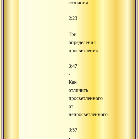
сознания
2:23
-
Три
определения
просветления
3:47
-
Как
отличить
просветленного
от
непросветленного
3:57
-