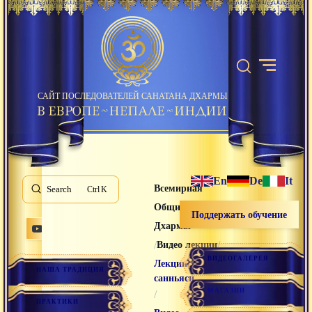
САЙТ ПОСЛЕДОВАТЕЛЕЙ САНАТАНА ДХАРМЫ
En
De
It
Всемирная
Search
K
Община Санатана
Поддержать обучение
Дхармы
/
/
Видео лекции
ВИДЕОГАЛЕРЕЯ
Лекции
НАША ТРАДИЦИЯ
санньяси
МАГАЗИН
/
ПРАКТИКИ