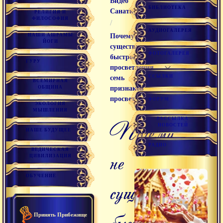
Видео
БИБЛИОТЕКА
Санаткумара
РЕЛИГИЯ И
ФИЛОСОФИЯ
/
АУДИОГАЛЕРЕЯ
НАШИ АШРАМЫ
Почему не
ЙОГИ
существует
ФОТОГАЛЕРЕЯ
быстрого
ГУРУ
просветления.
ССЫЛКИ
семь
ВСЕМИРНАЯ
ОБЩИНА
признаков
просветленного
ФОРУМ
ЭКОЛОГИЯ
МЫШЛЕНИЯ
РАССЫЛКА
почему
НОВОСТЕЙ
НАШЕ БУДУЩЕЕ
РАДИО
ВЕДИЧЕСКАЯ
не
ЦИВИЛИЗАЦИЯ
ОБУЧЕНИЕ
существует
быстрого
Принять Прибежище