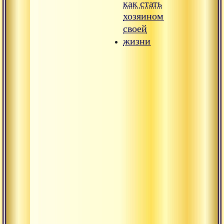
как стать
хозяином
своей
жизни