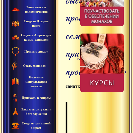
Записаться в
просветления.
паломничество
Создать Дхарма
центр
семь
Создать Ашрам для
карма-санньяси
признаков
Принять дикшу
просветленного
Стать монахом
Получить
консультацию
санаткумара
монаха
Приехать в Ашрам
Заказать ритуалы и
богослужения
Создать домашний
ашрам