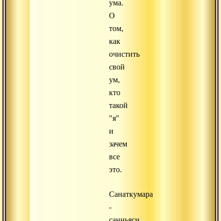
ума.
О
том,
как
очистить
свой
ум,
кто
такой
"я"
и
зачем
все
это.
Санаткумара
-
санньяси