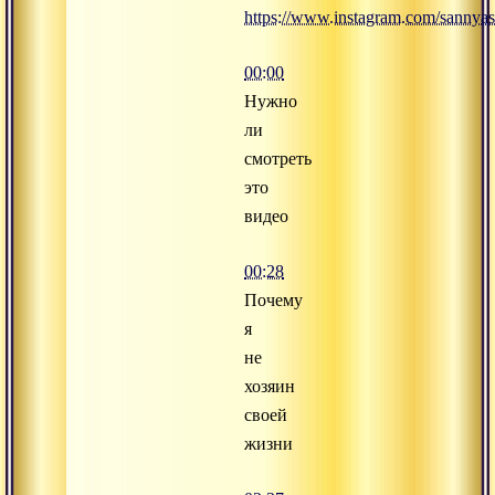
https://www.instagram.com/sannyas
00:00
Нужно
ли
смотреть
это
видео
00:28
Почему
я
не
хозяин
своей
жизни