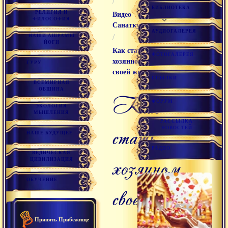
/
БИБЛИОТЕКА
РЕЛИГИЯ И
Видео
ФИЛОСОФИЯ
Санаткумара
АУДИОГАЛЕРЕЯ
/
НАШИ АШРАМЫ
ЙОГИ
Как стать
ФОТОГАЛЕРЕЯ
хозяином
ГУРУ
своей жизни
ССЫЛКИ
ВСЕМИРНАЯ
ОБЩИНА
как
ФОРУМ
ЭКОЛОГИЯ
МЫШЛЕНИЯ
РАССЫЛКА
стать
НОВОСТЕЙ
НАШЕ БУДУЩЕЕ
РАДИО
ВЕДИЧЕСКАЯ
хозяином
ЦИВИЛИЗАЦИЯ
ОБУЧЕНИЕ
своей
жизни
Принять Прибежище