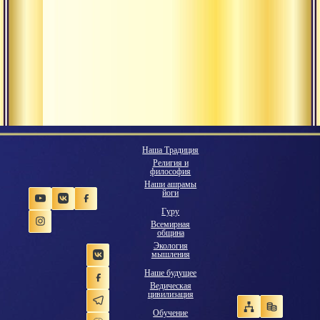
Наша Традиция
Религия и
философия
Наши ашрамы
йоги
Гуру
Всемирная
община
Экология
мышления
Наше будущее
Ведическая
цивилизация
Обучение