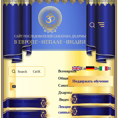
САЙТ ПОСЛЕДОВАТЕЛЕЙ САНАТАНА ДХАРМЫ
En
De
It
Всемирная
Search
K
Община
Поддержать обучение
Санатана
Дхармы
ВИДЕОГАЛЕРЕЯ
/
/
Видео лекции
НАША ТРАДИЦИЯ
Лекции
МАГАЗИН
санньяси
ПРАКТИКИ