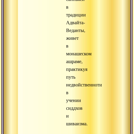
в
традиции
Адвайта-
Веданты,
живет
в
монашеском
ашраме,
практикуя
путь
недвойственноти
в
учении
сиддхов
и
шиваизма.