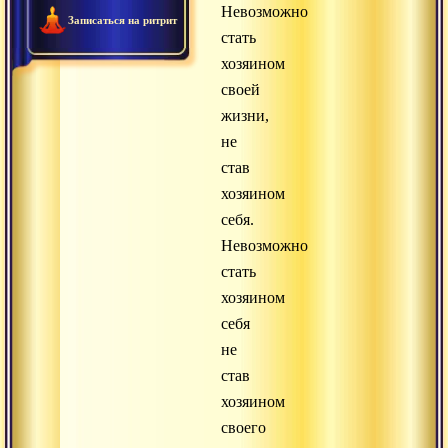
Невозможно
Записаться на ритрит
стать
хозяином
своей
жизни,
не
став
хозяином
себя.
Невозможно
стать
хозяином
себя
не
став
хозяином
своего