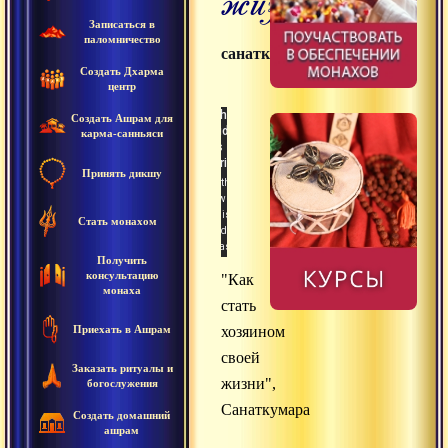
Записаться в
паломничество
санаткумара
Создать Дхарма
центр
Создать Ашрам для
карма-санньяси
Принять дикшу
Стать монахом
Получить
консультацию
"Как
монаха
стать
Приехать в Ашрам
хозяином
своей
Заказать ритуалы и
жизни",
богослужения
Санаткумара
Создать домашний
ашрам