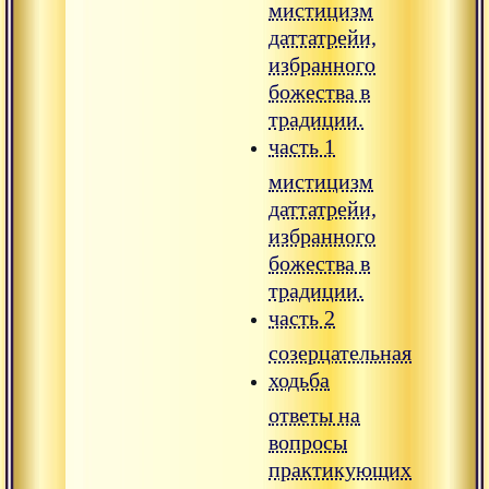
мистицизм
даттатрейи,
избранного
божества в
традиции.
часть 1
мистицизм
даттатрейи,
избранного
божества в
традиции.
часть 2
созерцательная
ходьба
ответы на
вопросы
практикующих