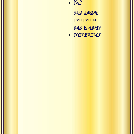
№2
что такое
ритрит и
как к нему
готовиться