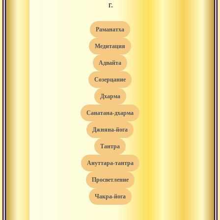
г.
раманатха
медитация
адвайта
созерцание
дхарма
санатана-дхарма
джняна-йога
тантра
ануттара-тантра
просветление
чакра-йога