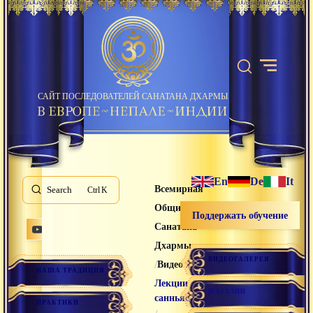
САЙТ ПОСЛЕДОВАТЕЛЕЙ САНАТАНА ДХАРМЫ
En
De
It
Всемирная
Search
K
Община
Поддержать обучение
Санатана
Дхармы
ВИДЕОГАЛЕРЕЯ
/
/
Видео лекции
НАША ТРАДИЦИЯ
Лекции
МАГАЗИН
санньяси
ПРАКТИКИ