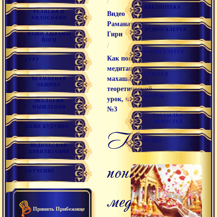
/
БИБЛИОТЕКА
РЕЛИГИЯ И
Видео
ФИЛОСОФИЯ
Раманатха
АУДИОГАЛЕРЕЯ
Гири
НАШИ АШРАМЫ
ЙОГИ
/
ФОТОГАЛЕРЕЯ
Как понимать
ГУРУ
медитацию
ССЫЛКИ
махашанти,
ВСЕМИРНАЯ
ОБЩИНА
теоретический
ФОРУМ
урок, часть
ЭКОЛОГИЯ
МЫШЛЕНИЯ
№3
РАССЫЛКА
НОВОСТЕЙ
НАШЕ БУДУЩЕЕ
как
РАДИО
ВЕДИЧЕСКАЯ
ЦИВИЛИЗАЦИЯ
понимать
ОБУЧЕНИЕ
медитацию
Принять Прибежище