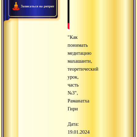
Записаться на ритрит
"Как
понимать
медитацию
махашанти,
теоретический
урок,
часть
№3",
Раманатха
Гири
Дата:
19.01.2024