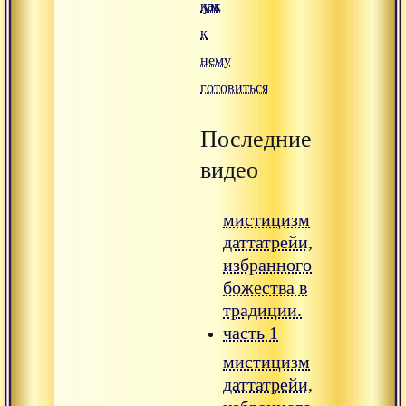
как
ум
к
нему
готовиться
Последние
видео
мистицизм
даттатрейи,
избранного
божества в
традиции.
часть 1
мистицизм
даттатрейи,