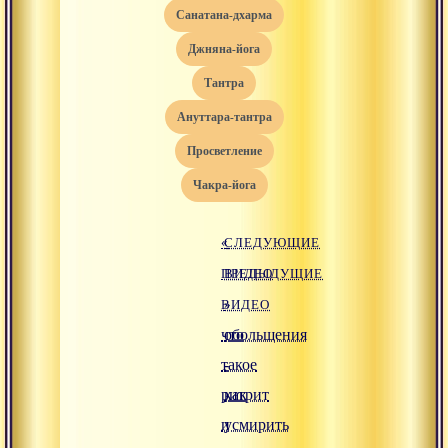
санатана-дхарма
джняна-йога
тантра
ануттара-тантра
просветление
чакра-йога
«
СЛЕДУЮЩИЕ
ПРЕДЫДУЩИЕ
ВИДЕО
ВИДЕО
»
что
обольщения
такое
-
ритрит
как
и
усмирить