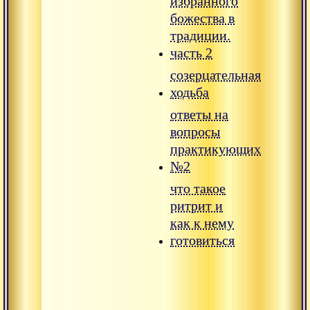
избранного
божества в
традиции.
часть 2
созерцательная
ходьба
ответы на
вопросы
практикующих
№2
что такое
ритрит и
как к нему
готовиться