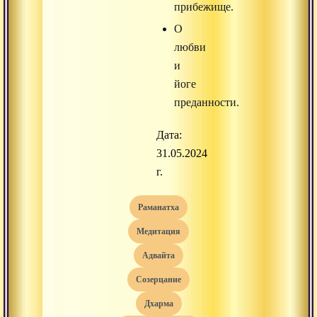
прибежище.
О
любви
и
йоге
преданности.
Дата:
31.05.2024
г.
раманатха
медитация
адвайта
созерцание
дхарма