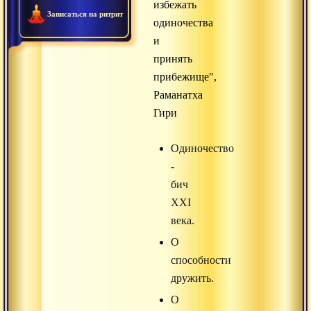
избежать
Записаться на ритрит
одиночества
и
принять
прибежище",
Раманатха
Гири
Одиночество
-
бич
XXI
века.
О
способности
дружить.
О