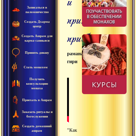
и
Записаться в
паломничество
принять
Создать Дхарма
центр
прибежище
Создать Ашрам для
карма-санньяси
Принять дикшу
раманатха
гири
Стать монахом
Получить
консультацию
монаха
Приехать в Ашрам
Заказать ритуалы и
богослужения
Создать домашний
"Как
ашрам