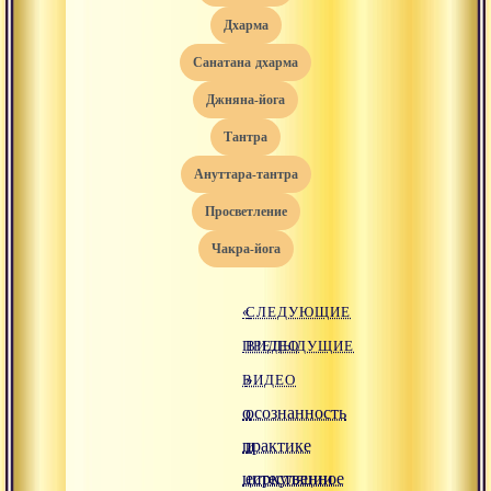
дхарма
санатана дхарма
джняна-йога
тантра
ануттара-тантра
просветление
чакра-йога
«
СЛЕДУЮЩИЕ
ПРЕДЫДУЩИЕ
ВИДЕО
ВИДЕО
»
о
осознанность
практике
и
циркуляции
естественное