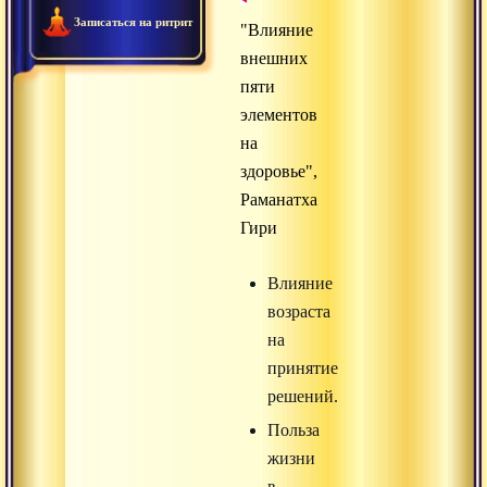
Записаться на ритрит
"Влияние
внешних
пяти
элементов
на
здоровье",
Раманатха
Гири
Влияние
возраста
на
принятие
решений.
Польза
жизни
в