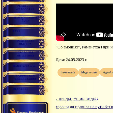
РЕЛИГИЯ И
ФИЛОСОФИЯ
НАШИ АШРАМЫ
ЙОГИ
ГУРУ
ВСЕМИРНАЯ
ОБЩИНА
"Об эмоциях", Раманатха Гири 
ЭКОЛОГИЯ
МЫШЛЕНИЯ
Дата: 24.05.2023 г.
НАШЕ БУДУЩЕЕ
раманатха
медитация
адвай
ВЕДИЧЕСКАЯ
ЦИВИЛИЗАЦИЯ
ОБУЧЕНИЕ
« ПРЕДЫДУЩИЕ ВИДЕО
хороши ли правила на пути без 
Принять Прибежище