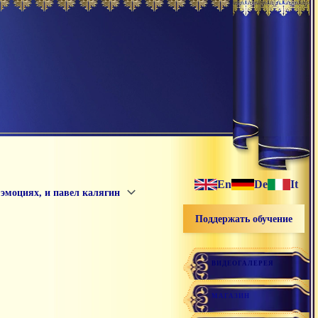
En
De
It
Об эмоциях, и павел калягин
Поддержать обучение
ВИДЕОГАЛЕРЕЯ
МАГАЗИН