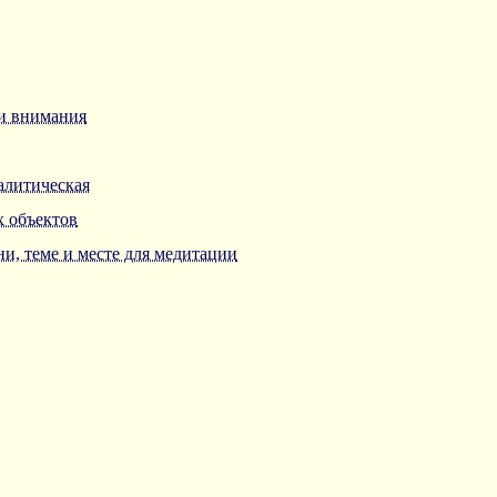
ии внимания
алитическая
х объектов
и, теме и месте для медитации