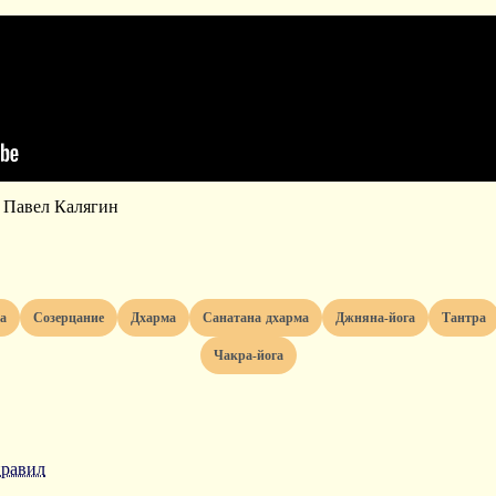
и Павел Калягин
та
созерцание
дхарма
санатана дхарма
джняна-йога
тантра
чакра-йога
правил