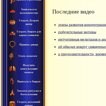
Записаться в
Последние видео
паломничество
Создать Дхарма
центр
этапы развития концентрац
Создать Ашрам для
побудительные мотивы
карма-санньяси
интуитивная медитация и ан
Принять дикшу
об обходах вокруг священны
о продолжительности, времен
Стать монахом
Получить
консультацию
монаха
Приехать в Ашрам
Заказать ритуалы и
богослужения
Создать домашний
ашрам