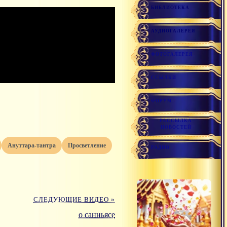
БИБЛИОТЕКА
АУДИОГАЛЕРЕЯ
ФОТОГАЛЕРЕЯ
ССЫЛКИ
ФОРУМ
РАССЫЛКА
НОВОСТЕЙ
ануттара-тантра
просветление
РАДИО
СЛЕДУЮЩИЕ ВИДЕО »
о санньясе