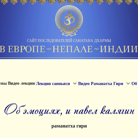
САЙТ ПОСЛЕДОВАТЕЛЕЙ САНАТАНА ДХАРМЫ
/
/
/
/
рмы
Видео лекции
Лекции санньяси
Видео Раманатха Гири
об эмоциях, и павел калягин
раманатха гири