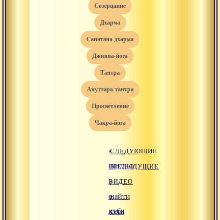
созерцание
дхарма
санатана дхарма
джняна-йога
тантра
ануттара-тантра
просветление
чакра-йога
«
СЛЕДУЮЩИЕ
ПРЕДЫДУЩИЕ
ВИДЕО
ВИДЕО
»
о
найти
пути
себя