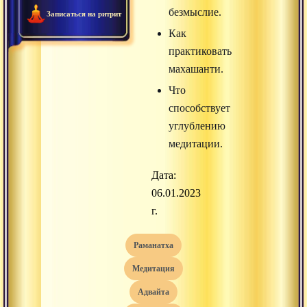
безмыслие.
Записаться на ритрит
Как
практиковать
махашанти.
Что
способствует
углублению
медитации.
Дата:
06.01.2023
г.
раманатха
медитация
адвайта