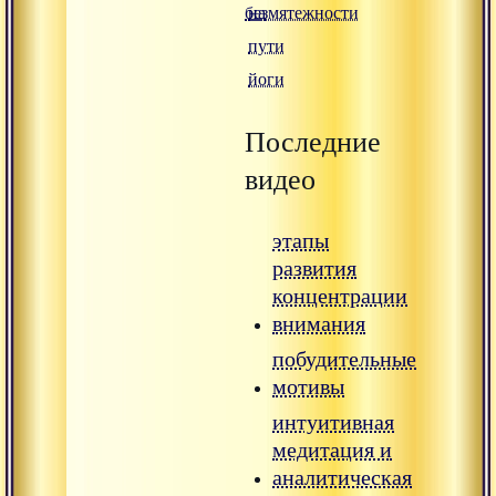
безмятежности
на
пути
йоги
Последние
видео
этапы
развития
концентрации
внимания
побудительные
мотивы
интуитивная
медитация и
аналитическая