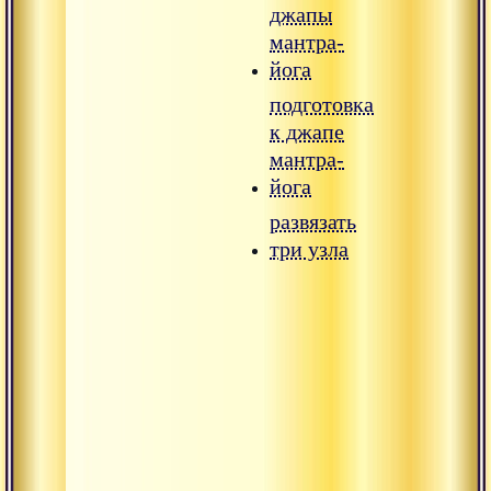
джапы
мантра-
йога
подготовка
к джапе
мантра-
йога
развязать
три узла