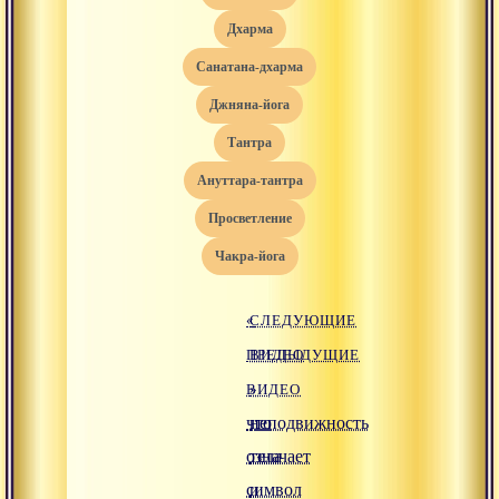
дхарма
санатана-дхарма
джняна-йога
тантра
ануттара-тантра
просветление
чакра-йога
«
СЛЕДУЮЩИЕ
ПРЕДЫДУЩИЕ
ВИДЕО
ВИДЕО
»
что
неподвижность
означает
тела
символ
и