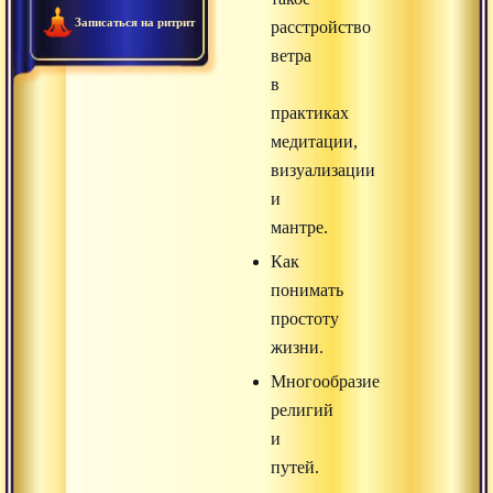
Записаться на ритрит
расстройство
ветра
в
практиках
медитации,
визуализации
и
мантре.
Как
понимать
простоту
жизни.
Многообразие
религий
и
путей.