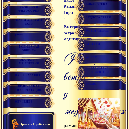
Видео
БИБЛИОТЕКА
Раманатха
РЕЛИГИЯ И
ФИЛОСОФИЯ
Гири
АУДИОГАЛЕРЕЯ
/
НАШИ АШРАМЫ
ЙОГИ
Расстройство
ФОТОГАЛЕРЕЯ
ветра у
ГУРУ
медитирующих
ССЫЛКИ
ВСЕМИРНАЯ
ОБЩИНА
расстройство
ФОРУМ
ЭКОЛОГИЯ
МЫШЛЕНИЯ
РАССЫЛКА
ветра
НОВОСТЕЙ
НАШЕ БУДУЩЕЕ
РАДИО
у
ВЕДИЧЕСКАЯ
ЦИВИЛИЗАЦИЯ
ОБУЧЕНИЕ
медитирующих
Принять Прибежище
раманатха