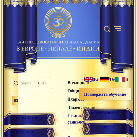
САЙТ ПОСЛЕДОВАТЕЛЕЙ САНАТАНА ДХАРМЫ
En
De
It
Всемирная
Search
K
Община Санатана
Поддержать обучение
Дхармы
/
/
Видео лекции
ВИДЕОГАЛЕРЕЯ
Лекции
НАША ТРАДИЦИЯ
санньяси
МАГАЗИН
/
ПРАКТИКИ