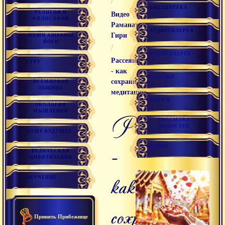
/
БИБЛИОТЕКА
РЕЛИГИЯ И
Видео
ФИЛОСОФИЯ
Раманатха
АУДИОГАЛЕРЕЯ
Гири
НАШИ АШРАМЫ
ЙОГИ
/
ФОТОГАЛЕРЕЯ
Рассеянность
ГУРУ
- как
ССЫЛКИ
сохранить
ВСЕМИРНАЯ
ОБЩИНА
медитацию
ФОРУМ
ЭКОЛОГИЯ
МЫШЛЕНИЯ
рассеянность
РАССЫЛКА
НОВОСТЕЙ
НАШЕ БУДУЩЕЕ
-
РАДИО
ВЕДИЧЕСКАЯ
ЦИВИЛИЗАЦИЯ
как
ОБУЧЕНИЕ
сохранить
Принять Прибежище