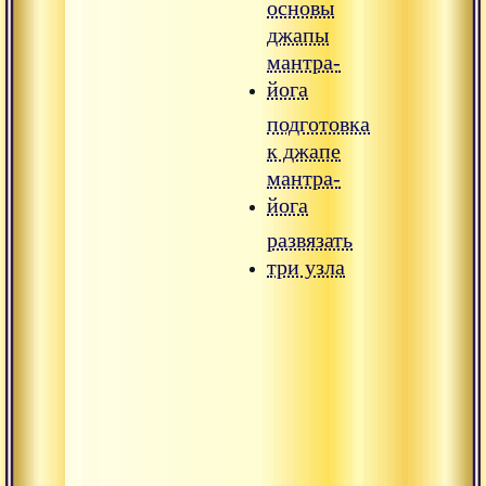
основы
джапы
мантра-
йога
подготовка
к джапе
мантра-
йога
развязать
три узла