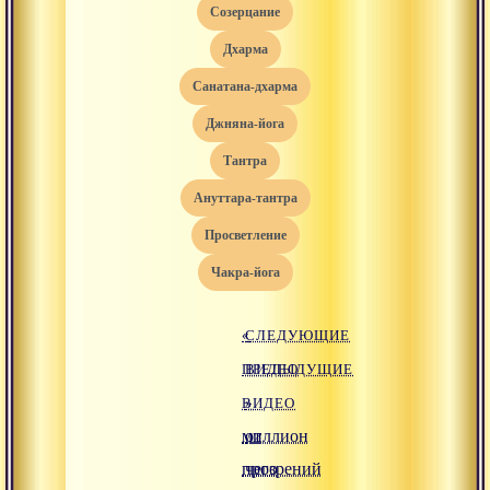
созерцание
дхарма
санатана-дхарма
джняна-йога
тантра
ануттара-тантра
просветление
чакра-йога
«
СЛЕДУЮЩИЕ
ПРЕДЫДУЩИЕ
ВИДЕО
ВИДЕО
»
миллион
от
прозрений
чего