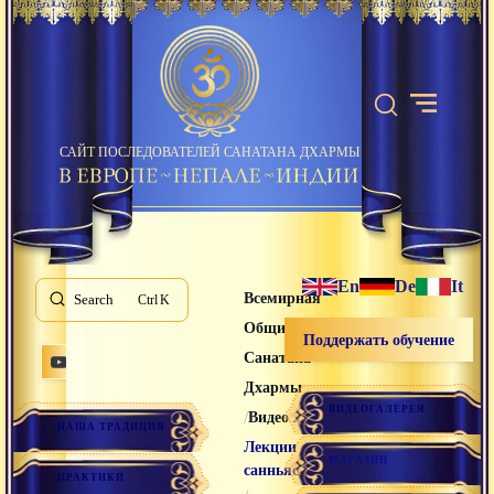
САЙТ ПОСЛЕДОВАТЕЛЕЙ САНАТАНА ДХАРМЫ
En
De
It
Всемирная
Search
K
Община
Поддержать обучение
Санатана
Дхармы
ВИДЕОГАЛЕРЕЯ
/
/
Видео лекции
НАША ТРАДИЦИЯ
Лекции
МАГАЗИН
санньяси
ПРАКТИКИ