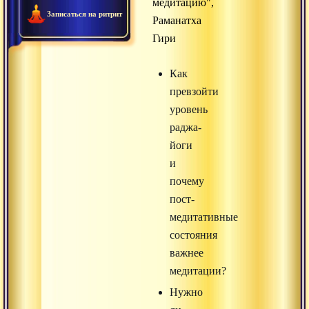
медитацию",
Записаться на ритрит
Раманатха
Гири
Как
превзойти
уровень
раджа-
йоги
и
почему
пост-
медитативные
состояния
важнее
медитации?
Нужно