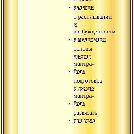
калягин
о расплывании
и
возбужденности
в медитации
основы
джапы
мантра-
йога
подготовка
к джапе
мантра-
йога
развязать
три узла