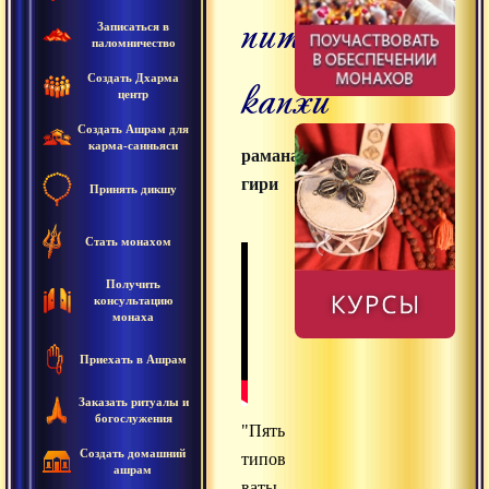
питы,
Записаться в
паломничество
капхи
Создать Дхарма
центр
Создать Ашрам для
карма-санньяси
раманатха
гири
Принять дикшу
Стать монахом
Получить
консультацию
монаха
Приехать в Ашрам
Заказать ритуалы и
богослужения
"Пять
Создать домашний
типов
ашрам
ваты,