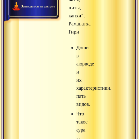
Записаться на ритрит
питы,
капхи",
Раманатха
Гири
Доши
в
аюрведе
и
их
характеристики,
пять
видов.
Что
такое
аура.