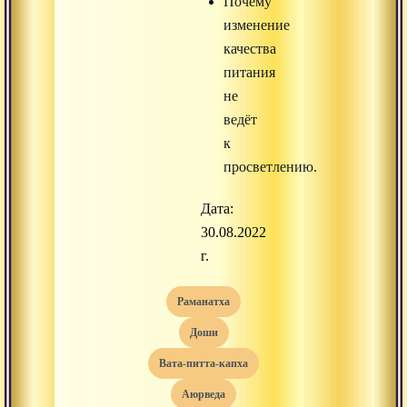
Почему
изменение
качества
питания
не
ведёт
к
просветлению.
Дата:
30.08.2022
г.
раманатха
доши
вата-питта-капха
аюрведа