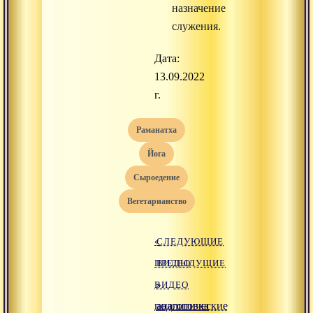
назначение
служения.
Дата:
13.09.2022
г.
раманатха
йога
сыроедение
вегетарианство
«
СЛЕДУЮЩИЕ
ПРЕДЫДУЩИЕ
ВИДЕО
ВИДЕО
»
подготовка
аналитические