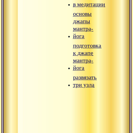
в медитации
основы
джапы
мантра-
йога
подготовка
к джапе
мантра-
йога
развязать
три узла