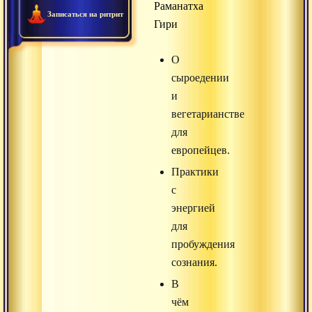
Раманатха
Записаться на ритрит
Гири
О
сыроедении
и
вегетарианстве
для
европейцев.
Практики
с
энергией
для
пробуждения
сознания.
В
чём