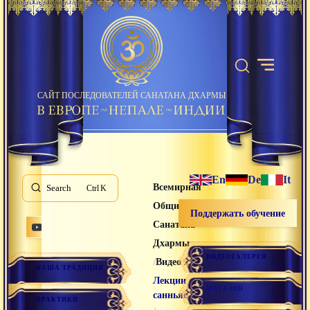
САЙТ ПОСЛЕДОВАТЕЛЕЙ САНАТАНА ДХАРМЫ
En
De
It
Всемирная
Search
K
Община
Поддержать обучение
Санатана
Дхармы
ВИДЕОГАЛЕРЕЯ
/
/
Видео лекции
НАША ТРАДИЦИЯ
Лекции
МАГАЗИН
санньяси
ПРАКТИКИ