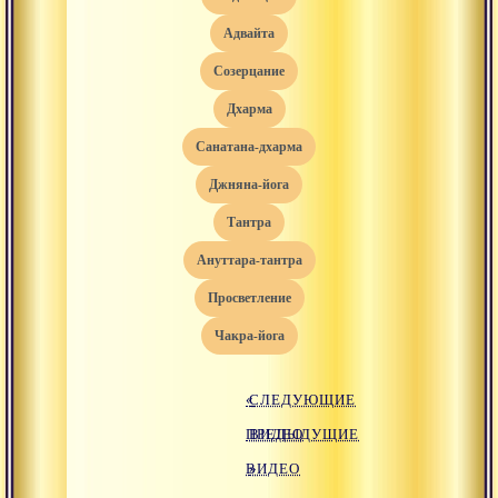
адвайта
созерцание
дхарма
санатана-дхарма
джняна-йога
тантра
ануттара-тантра
просветление
чакра-йога
«
СЛЕДУЮЩИЕ
ПРЕДЫДУЩИЕ
ВИДЕО
ВИДЕО
»