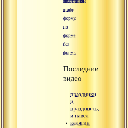
медитация
мистицизм
на
цифр
форму,
по
форме,
без
формы
Последние
видео
праздники
и
праздность,
и павел
калягин