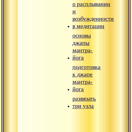
о расплывании
и
возбужденности
в медитации
основы
джапы
мантра-
йога
подготовка
к джапе
мантра-
йога
развязать
три узла