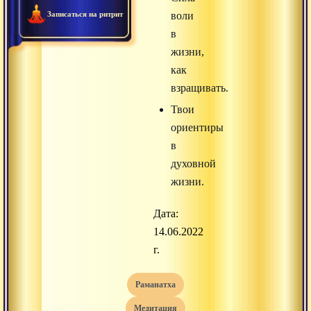
Записаться на ритрит
воли
в
жизни,
как
взращивать.
Твои
ориентиры
в
духовной
жизни.
Дата:
14.06.2022
г.
раманатха
медитация