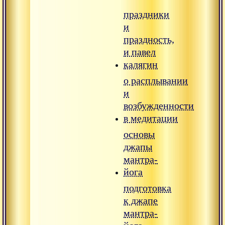
праздники
и
праздность,
и павел
калягин
о расплывании
и
возбужденности
в медитации
основы
джапы
мантра-
йога
подготовка
к джапе
мантра-