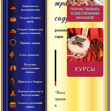
традиции
Записаться в
паломничество
сиддхов
Создать Дхарма
центр
Создать Ашрам для
раманатха
карма-санньяси
гири
Принять дикшу
Стать монахом
Получить
консультацию
монаха
Приехать в Ашрам
Заказать ритуалы и
"Йога
богослужения
звуков
Создать домашний
в
ашрам