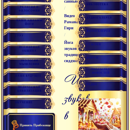
санньяси
БИБЛИОТЕКА
РЕЛИГИЯ И
/
ФИЛОСОФИЯ
Видео
АУДИОГАЛЕРЕЯ
НАШИ АШРАМЫ
Раманатха
ЙОГИ
Гири
ФОТОГАЛЕРЕЯ
/
ГУРУ
Йога
ССЫЛКИ
ВСЕМИРНАЯ
звуков в
ОБЩИНА
традиции
ФОРУМ
сиддхов
ЭКОЛОГИЯ
МЫШЛЕНИЯ
РАССЫЛКА
НОВОСТЕЙ
йога
НАШЕ БУДУЩЕЕ
РАДИО
ВЕДИЧЕСКАЯ
ЦИВИЛИЗАЦИЯ
звуков
ОБУЧЕНИЕ
в
Принять Прибежище