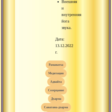
Внешняя
и
внутренняя
йога
звука.
Дата:
13.12.2022
г.
раманатха
медитация
адвайта
созерцание
дхарма
санатана-дхарма