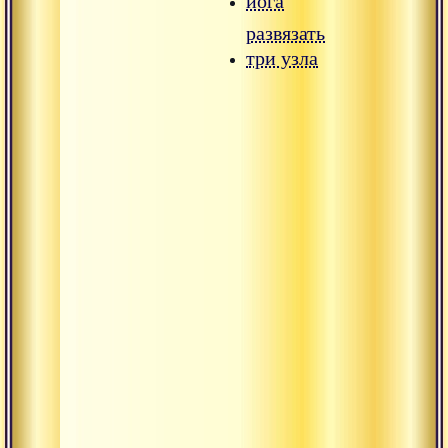
йога
развязать
три узла