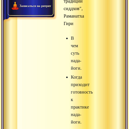
традиции
Записаться на ритрит
сиддхов",
Раманатха
Гири
В
чем
суть
нада-
йоги.
Когда
приходит
готовность
к
практике
нада-
йоги.