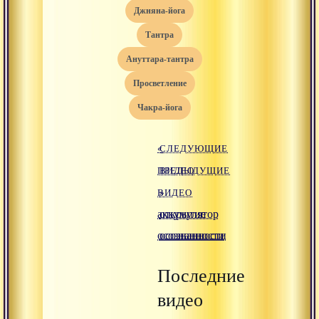
джняна-йога
тантра
ануттара-тантра
просветление
чакра-йога
«
СЛЕДУЮЩИЕ
ПРЕДЫДУЩИЕ
ВИДЕО
ВИДЕО
»
аккумулятор
открытие
осознанности
осознанности
Последние
видео