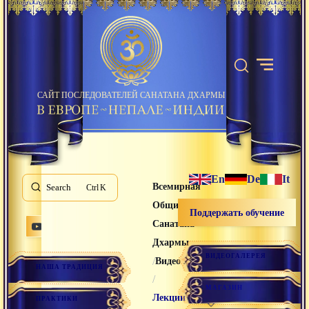
САЙТ ПОСЛЕДОВАТЕЛЕЙ САНАТАНА ДХАРМЫ
En
De
It
Всемирная
Search
K
Община
Поддержать обучение
Санатана
Дхармы
ВИДЕОГАЛЕРЕЯ
/
Видео лекции
НАША ТРАДИЦИЯ
/
МАГАЗИН
Лекции
ПРАКТИКИ