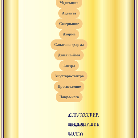
медитация
адвайта
созерцание
дхарма
санатана-дхарма
джняна-йога
тантра
ануттара-тантра
просветление
чакра-йога
«
СЛЕДУЮЩИЕ
ПРЕДЫДУЩИЕ
ВИДЕО
ВИДЕО
»