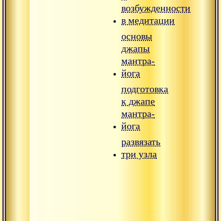
возбужденности
в медитации
основы
джапы
мантра-
йога
подготовка
к джапе
мантра-
йога
развязать
три узла