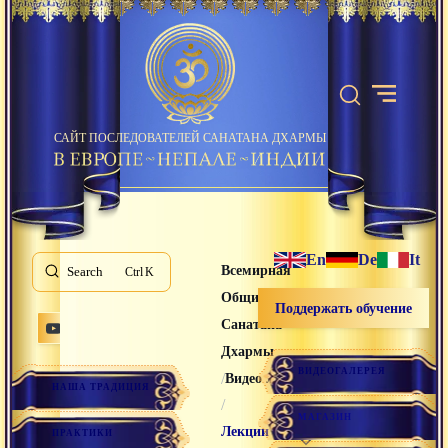
САЙТ ПОСЛЕДОВАТЕЛЕЙ САНАТАНА ДХАРМЫ
En
De
It
Всемирная
Search
K
Община
Поддержать обучение
Санатана
Дхармы
ВИДЕОГАЛЕРЕЯ
/
Видео лекции
НАША ТРАДИЦИЯ
/
МАГАЗИН
Лекции
ПРАКТИКИ