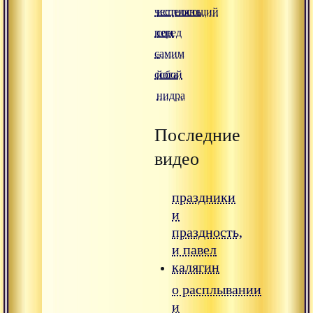
честность
исцеляющий
перед
сон
самим
-
собой
йога
нидра
Последние
видео
праздники
и
праздность,
и павел
калягин
о расплывании
и