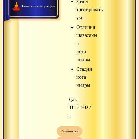
Зачем
Записаться на ритрит
тренировать
ум.
Отличия
шавасаны
и
йога
нидры.
Стадии
йога
нидры.
Дата:
01.12.2022
г.
раманатха