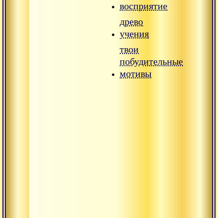
восприятие
древо
учения
твои
побудительные
мотивы