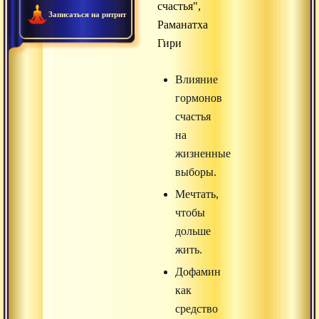
счастья",
Записаться на ритрит
Раманатха
Гири
Влияние
гормонов
счастья
на
жизненные
выборы.
Мечтать,
чтобы
дольше
жить.
Дофамин
как
средство