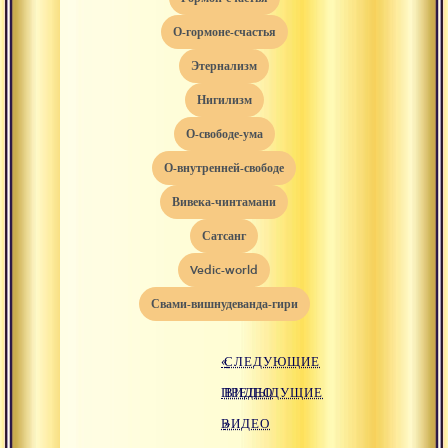
о-гормоне-счастья
этернализм
нигилизм
о-свободе-ума
о-внутренней-свободе
вивека-чинтамани
сатсанг
vedic-world
свами-вишнудеванда-гири
«
СЛЕДУЮЩИЕ
ПРЕДЫДУЩИЕ
ВИДЕО
ВИДЕО
»