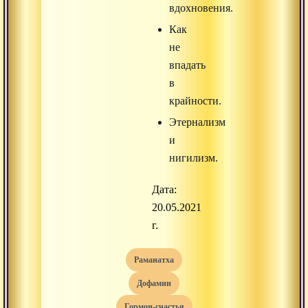
вдохновения.
Как
не
впадать
в
крайности.
Этернализм
и
нигилизм.
Дата:
20.05.2021
г.
раманатха
дофамин
гормон-счастья