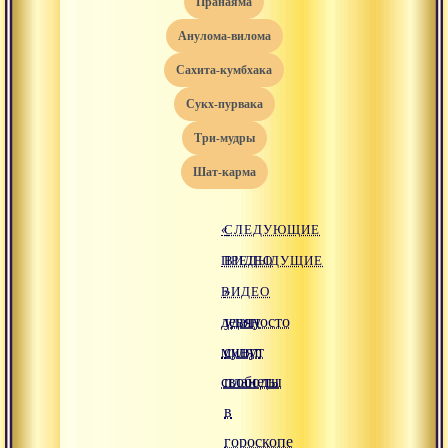
пранаяма
анулома-вилома
сахита-кумбхака
сукх-пурвака
три-мудры
шат-карма
«
СЛЕДУЮЩИЕ
ПРЕДЫДУЩИЕ
ВИДЕО
ВИДЕО
»
девяносто
удачу
минут
сулят
свободы
планеты
в
гороскопе