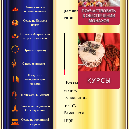
Записаться в
раманатха
паломничество
гири
Создать Дхарма
центр
Создать Ашрам для
карма-санньяси
Принять дикшу
Стать монахом
Получить
консультацию
"Восемнадцать
монаха
этапов
Приехать в Ашрам
кундалини-
йоги",
Заказать ритуалы и
богослужения
Раманатха
Создать домашний
Гири
ашрам