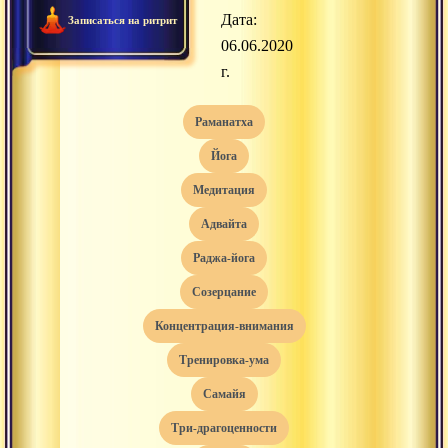
Дата:
Записаться на ритрит
06.06.2020
г.
раманатха
йога
медитация
адвайта
раджа-йога
созерцание
концентрация-внимания
тренировка-ума
самайя
три-драгоценности