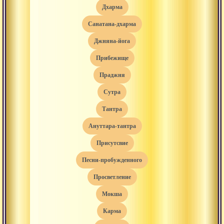
дхарма
санатана-дхарма
джняна-йога
прибежище
праджня
сутра
тантра
ануттара-тантра
присутсвие
песни-пробужденного
просветление
мокша
карма