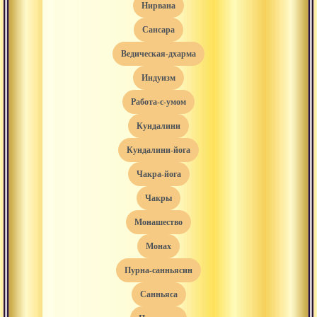
нирвана
сансара
ведическая-дхарма
индуизм
работа-с-умом
кундалини
кундалини-йога
чакра-йога
чакры
монашество
монах
пурна-санньясин
санньяса