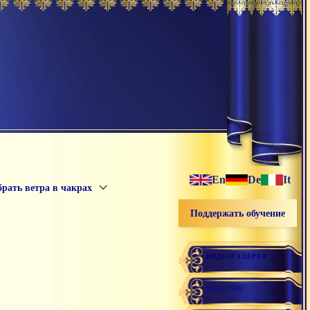
En
De
It
рать ветра в чакрах
Поддержать обучение
ВИДЕОГАЛЕРЕЯ
МАГАЗИН