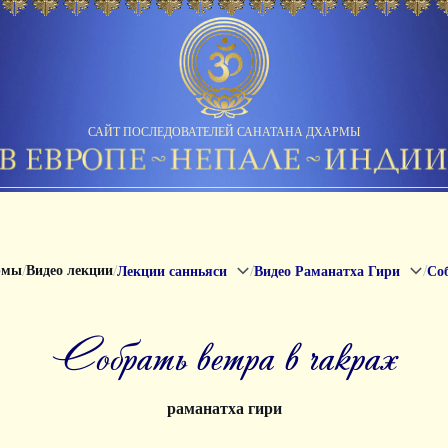
САЙТ ПОСЛЕДОВАТЕЛЕЙ САНАТАНА ДХАРМЫ
/
/
/
/
рмы
Видео лекции
Лекции санньяси
Видео Раманатха Гири
Соб
собрать ветра в чакрах
раманатха гири