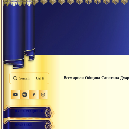
Всемирная Община Санатана Дха
Search
K
НАША ТРАДИЦИЯ
ПРАКТИКИ