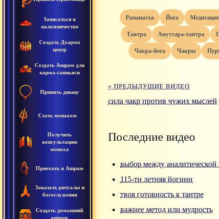
раманатха
йога
медитаци
Записаться в
паломничество
тантра
ануттара-тантра
Создать Дхарма
центр
чакра-йога
чакры
пу
Создать Ашрам для
карма-санньяси
« ПРЕДЫДУЩИЕ ВИДЕО
Принять дикшу
сила чакр против чужих мыслей
Стать монахом
Последние видео
Получить
консультацию
монаха
выбор между аналитической 
Приехать в Ашрам
115-ти летняя йогини
Заказать ритуалы и
твоя готовность к тантре
богослужения
важнее метод или мудрость
Создать домашний
ашрам