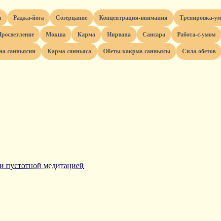
я
раджа-йога
созерцание
концентрация-внимания
тренировка-у
просветление
мокша
карма
нирвана
сансара
работа-с-умом
рна-санньясин
карма-санньяса
обеты-какрма-санньясы
сила-обетов
и пустотной медитацией