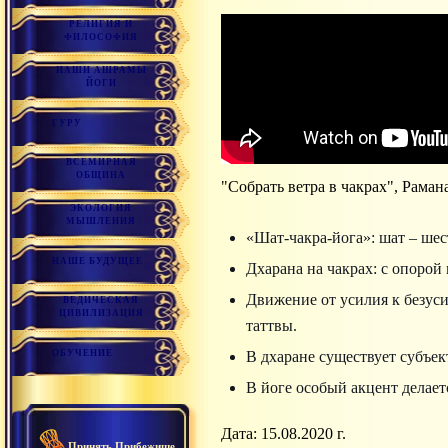
РЕЛИГИЯ И
ФИЛОСОФИЯ
НАШИ АШРАМЫ
ЙОГИ
ГУРУ
ВСЕМИРНАЯ
ОБЩИНА
"Собрать ветра в чакрах", Раман
ЭКОЛОГИЯ
МЫШЛЕНИЯ
«Шат-чакра-йога»: шат – шес
НАШЕ БУДУЩЕЕ
Дхарана на чакрах: с опорой
Движение от усилия к безуси
ВЕДИЧЕСКАЯ
ЦИВИЛИЗАЦИЯ
таттвы.
ОБУЧЕНИЕ
В дхаране существует субъек
В йоге особый акцент делает
Дата: 15.08.2020 г.
Принять Прибежище