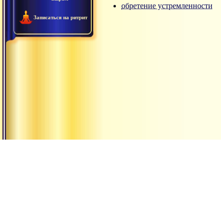
обретение устремленности
Записаться на ритрит