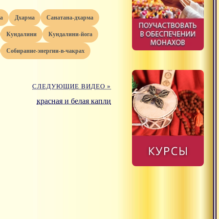
ма
дхарма
санатана-дхарма
кундалини
кундалини-йога
собирание-энергии-в-чакрах
СЛЕДУЮЩИЕ ВИДЕО »
красная и белая капли