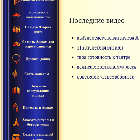
Записаться в
паломничество
Последние видео
Создать Дхарма
центр
выбор между аналитической 
Создать Ашрам для
карма-санньяси
115-ти летняя йогини
твоя готовность к тантре
Принять дикшу
важнее метод или мудрость
Стать монахом
обретение устремленности
Получить
консультацию
монаха
Приехать в Ашрам
Заказать ритуалы и
богослужения
Создать домашний
ашрам