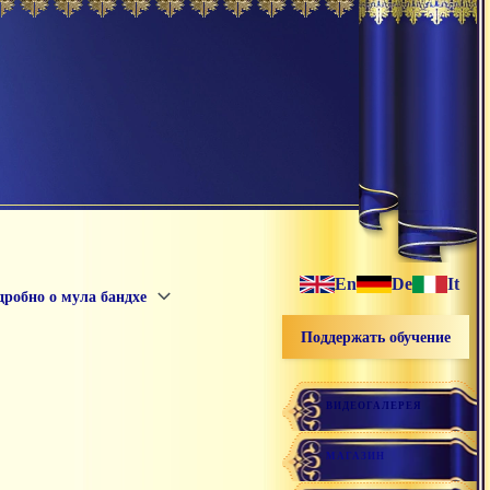
En
De
It
дробно о мула бандхе
Поддержать обучение
ВИДЕОГАЛЕРЕЯ
МАГАЗИН