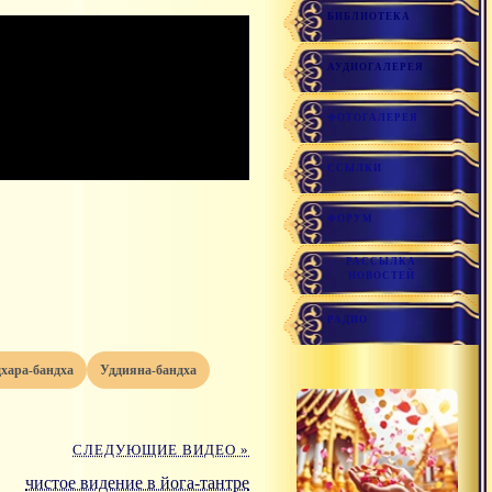
БИБЛИОТЕКА
АУДИОГАЛЕРЕЯ
ФОТОГАЛЕРЕЯ
ССЫЛКИ
ФОРУМ
РАССЫЛКА
НОВОСТЕЙ
РАДИО
дхара-бандха
уддияна-бандха
СЛЕДУЮЩИЕ ВИДЕО »
чистое видение в йога-тантре