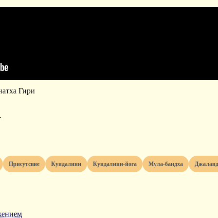
натха Гири
.
присутсвие
кундалини
кундалини-йога
мула-бандха
джалан
жением