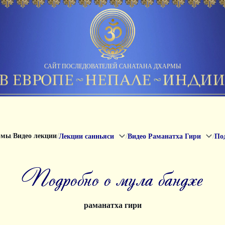
САЙТ ПОСЛЕДОВАТЕЛЕЙ САНАТАНА ДХАРМЫ
/
/
/
/
рмы
Видео лекции
Лекции санньяси
Видео Раманатха Гири
По
подробно о мула бандхе
раманатха гири