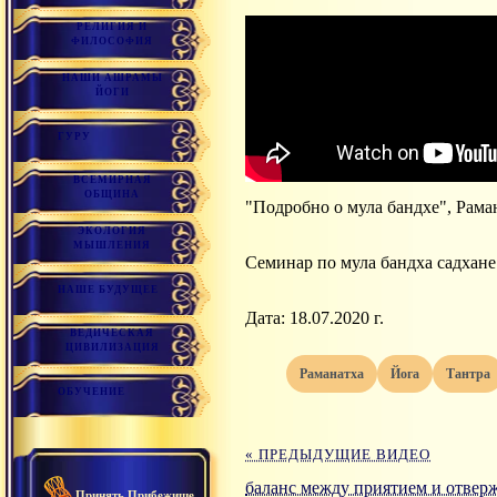
РЕЛИГИЯ И
ФИЛОСОФИЯ
НАШИ АШРАМЫ
ЙОГИ
ГУРУ
ВСЕМИРНАЯ
ОБЩИНА
"Подробно о мула бандхе", Рама
ЭКОЛОГИЯ
МЫШЛЕНИЯ
Семинар по мула бандха садхане
НАШЕ БУДУЩЕЕ
Дата: 18.07.2020 г.
ВЕДИЧЕСКАЯ
ЦИВИЛИЗАЦИЯ
раманатха
йога
тантра
ОБУЧЕНИЕ
« ПРЕДЫДУЩИЕ ВИДЕО
баланс между приятием и отвер
Принять Прибежище