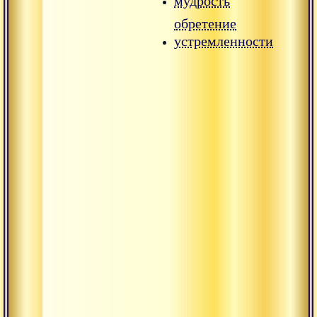
мудрость
обретение
устремленности