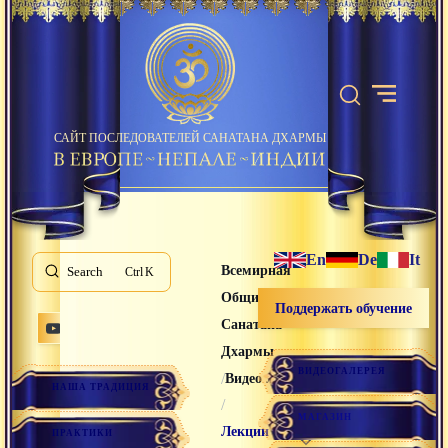
САЙТ ПОСЛЕДОВАТЕЛЕЙ САНАТАНА ДХАРМЫ
En
De
It
Всемирная
Search
K
Община
Поддержать обучение
Санатана
Дхармы
ВИДЕОГАЛЕРЕЯ
/
Видео лекции
НАША ТРАДИЦИЯ
/
МАГАЗИН
Лекции
ПРАКТИКИ