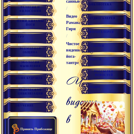
санньяси
БИБЛИОТЕКА
РЕЛИГИЯ И
/
ФИЛОСОФИЯ
Видео
АУДИОГАЛЕРЕЯ
НАШИ АШРАМЫ
Раманатха
ЙОГИ
Гири
ФОТОГАЛЕРЕЯ
/
ГУРУ
Чистое
ССЫЛКИ
ВСЕМИРНАЯ
видение в
ОБЩИНА
йога-
ФОРУМ
тантре
ЭКОЛОГИЯ
МЫШЛЕНИЯ
РАССЫЛКА
НОВОСТЕЙ
чистое
НАШЕ БУДУЩЕЕ
РАДИО
ВЕДИЧЕСКАЯ
ЦИВИЛИЗАЦИЯ
видение
ОБУЧЕНИЕ
в
Принять Прибежище