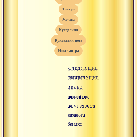
тантра
мокша
кундалини
кундалини-йога
йога-тантра
«
СЛЕДУЮЩИЕ
ПРЕДЫДУЩИЕ
ВИДЕО
ВИДЕО
»
подробно
остановка
о
внутреннего
мула
диалога
бандхе