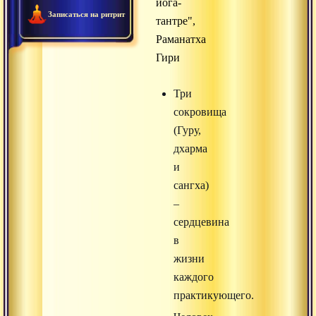
йога-
Записаться на ритрит
тантре",
Раманатха
Гири
Три
сокровища
(Гуру,
дхарма
и
сангха)
–
сердцевина
в
жизни
каждого
практикующего.