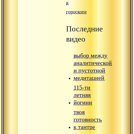
в
гороскопе
Последние
видео
выбор между
аналитической
и пустотной
медитацией
115-ти
летняя
йогини
твоя
готовность
к тантре