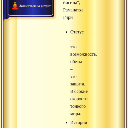
йогина",
Записаться на ритрит
Раманатха
Гири
Статус
–
это
возможность,
обеты
–
это
защита.
Высокие
скорости
тонкого
мира.
История