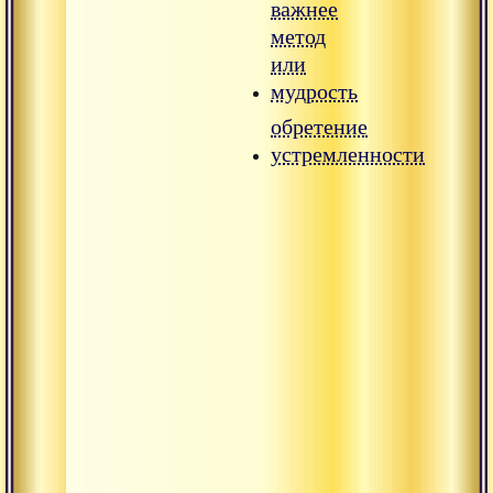
важнее
метод
или
мудрость
обретение
устремленности