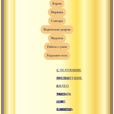
карма
нирвана
сансара
ведическая-дхарма
индуизм
работа-с-умом
радужное-тело
«
СЛЕДУЮЩИЕ
ПРЕДЫДУЩИЕ
ВИДЕО
ВИДЕО
»
удачу
молчать
сулят
или
планеты
говорить