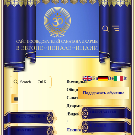
САЙТ ПОСЛЕДОВАТЕЛЕЙ САНАТАНА ДХАРМЫ
En
De
It
Всемирная
Search
K
Община
Поддержать обучение
Санатана
Дхармы
ВИДЕОГАЛЕРЕЯ
/
Видео лекции
НАША ТРАДИЦИЯ
/
МАГАЗИН
Лекции
ПРАКТИКИ