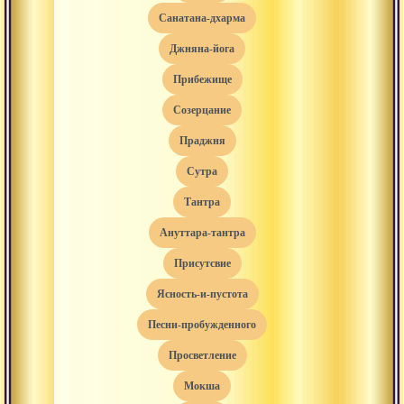
санатана-дхарма
джняна-йога
прибежище
созерцание
праджня
сутра
тантра
ануттара-тантра
присутсвие
ясность-и-пустота
песни-пробужденного
просветление
мокша