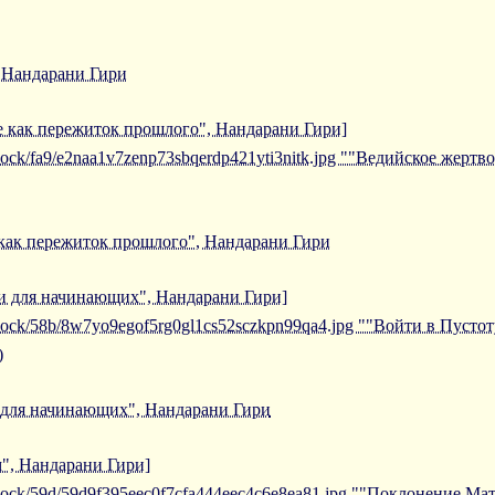
, Нандарани Гири
 как пережиток прошлого", Нандарани Гири]
/iblock/fa9/e2naa1v7zenp73sbqerdp421yti3nitk.jpg ""Ведийское же
как пережиток прошлого", Нандарани Гири
ни для начинающих", Нандарани Гири]
iblock/58b/8w7yo9egof5rg0gl1cs52sczkpn99qa4.jpg ""Войти в Пусто
)
 для начинающих", Нандарани Гири
", Нандарани Гири]
/iblock/59d/59d9f395eec0f7cfa444eec4c6e8ea81.jpg ""Поклонение 