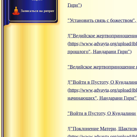
Гири")
Записаться на ритрит
"Установить связь с божеством"
!["Ведийское жертвоприношение
(https://www.advayta.org/upload
прошлого", Нандарани Гири")
"Ведийское жертвоприношение 
!["Войти в Пустоту. О Кундали
(https://www.advayta.org/upload/
начинающих", Нандарани Гири"
"Войти в Пустоту. О Кундалини
!["Поклонение Матери. Шактизм
(https://www.advayta.org/upload