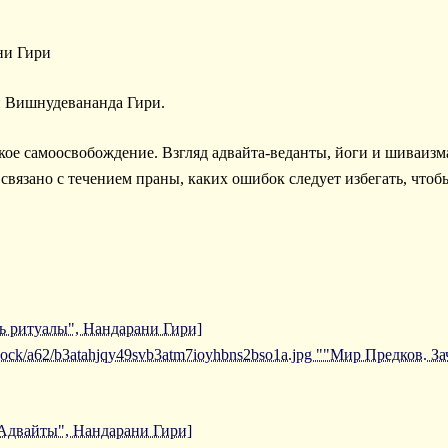
ани Гири
и Вишнудевананда Гири.
такое самоосвобождение. Взгляд адвайта-веданты, йоги и шиваи
 связано с течением праны, каких ошибок следует избегать, чтоб
ь ритуалы", Нандарани Гири]
iblock/a62/b3atahjqy49svb3atm7ioyhbns2bso1a.jpg ""Мир Предков. 
 Адвайты", Нандарани Гири]