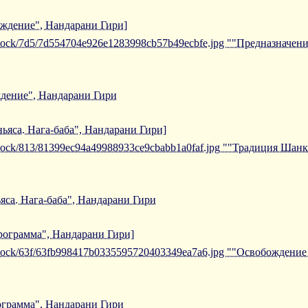
ождение", Нандарани Гири]
/iblock/7d5/7d554704e926e1283998cb57b49ecbfe.jpg ""Предназначе
дение", Нандарани Гири
ьяса. Нага-баба", Нандарани Гири]
/iblock/813/81399ec94a49988933ce9cbabb1a0faf.jpg ""Традиция Шанк
са. Нага-баба", Нандарани Гири
рограмма", Нандарани Гири]
/iblock/63f/63fb998417b0335595720403349ea7a6.jpg ""Освобождени
грамма", Нандарани Гири