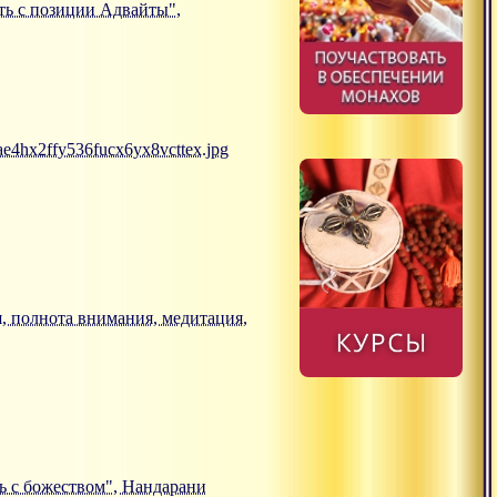
сть с позиции Адвайты",
e4hx2ffy536fucx6yx8vcttex.jpg
я, полнота внимания, медитация,
язь с божеством", Нандарани