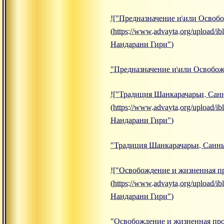
!["Предназначение и\или Освоб
(https://www.advayta.org/upload
Нандарани Гири")
"Предназначение и\или Освобож
!["Традиция Шанкарачарьи. Санн
(https://www.advayta.org/upload
Нандарани Гири")
"Традиция Шанкарачарьи. Саннья
!["Освобождение и жизненная п
(https://www.advayta.org/upload
Нандарани Гири")
"Освобождение и жизненная про