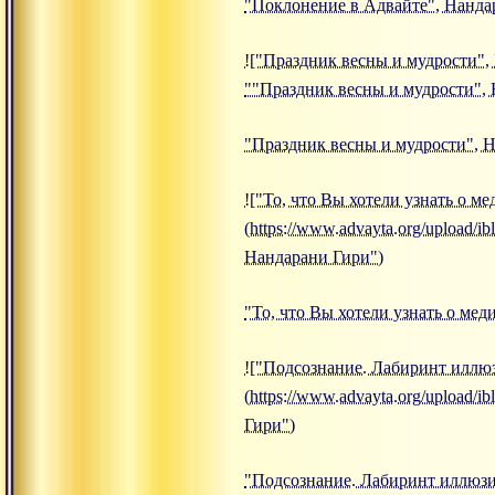
"Поклонение в Адвайте", Нанда
!["Праздник весны и мудрости", 
""Праздник весны и мудрости",
"Праздник весны и мудрости", 
!["То, что Вы хотели узнать о м
(https://www.advayta.org/upload/
Нандарани Гири")
"То, что Вы хотели узнать о ме
!["Подсознание. Лабиринт иллю
(https://www.advayta.org/upload
Гири")
"Подсознание. Лабиринт иллюзи