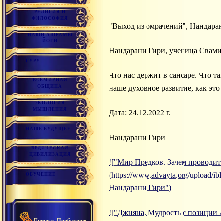
РЕЛИГИЯ И
ФИЛОСОФИЯ
"Выход из омрачений", Нандар
НАШИ АШРАМЫ
ЙОГИ
Нандарани Гири, ученица Свам
ГУРУ
Что нас держит в сансаре. Что 
ВСЕМИРНАЯ
ОБЩИНА
наше духовное развитие, как это
ЭКОЛОГИЯ
МЫШЛЕНИЯ
Дата: 24.12.2022 г.
НАШЕ БУДУЩЕЕ
Нандарани Гири
ВЕДИЧЕСКАЯ
ЦИВИЛИЗАЦИЯ
!["Мир Предков. Зачем проводит
(https://www.advayta.org/upload/
ОБУЧЕНИЕ
Нандарани Гири")
!["Джняна. Мудрость с позиции
Принять Прибежище