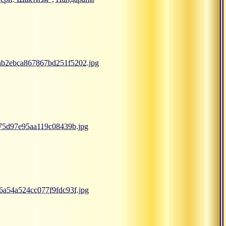
6ab2ebca867867bd251f5202.jpg
075d97e95aa119c08439b.jpg
6a54a524cc077f9fdc93f.jpg