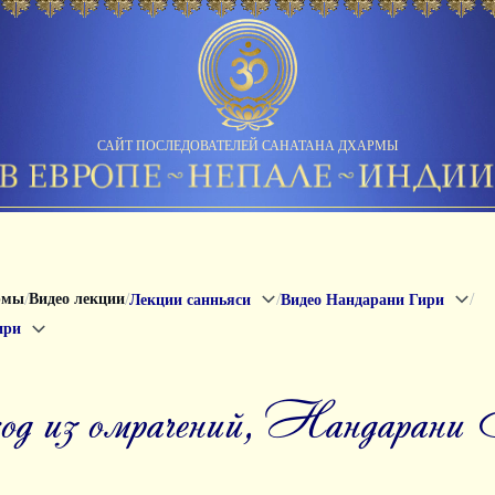
САЙТ ПОСЛЕДОВАТЕЛЕЙ САНАТАНА ДХАРМЫ
/
/
/
/
рмы
Видео лекции
Лекции санньяси
Видео Нандарани Гири
ири
ход из омрачений, Нандаран