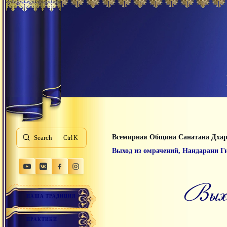
Всемирная Община Санатана Дха
Search
K
Выход из омрачений, Нандарани Г
Вы
НАША ТРАДИЦИЯ
ПРАКТИКИ