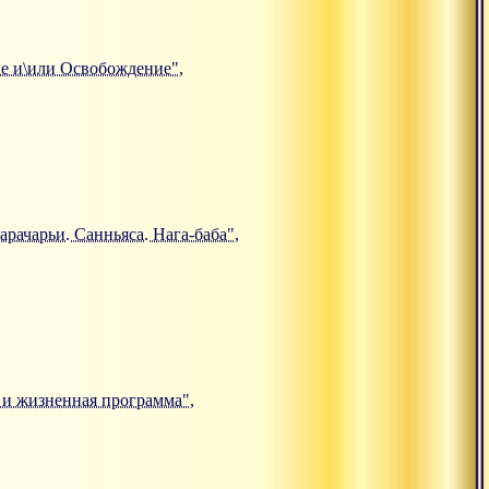
ние и\или Освобождение",
арачарьи. Санньяса. Нага-баба",
е и жизненная программа",