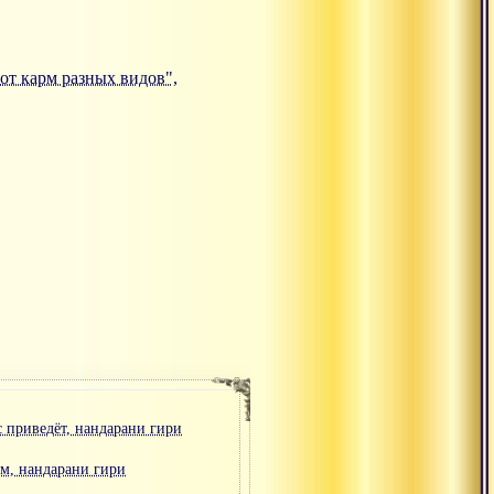
 от карм разных видов",
с приведёт, нандарани гири
ом, нандарани гири