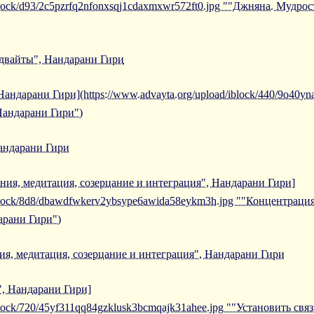
/iblock/d93/2c5pzrfq2nfonxsqj1cdaxmxwr572ft0.jpg ""Джняна. Мудро
двайты", Нандарани Гири
андарани Гири](https://www.advayta.org/upload/iblock/440/9o40yna
Нандарани Гири")
андарани Гири
ния, медитация, созерцание и интеграция", Нандарани Гири]
/iblock/8d8/dbawdfwkerv2ybsype6awida58eykm3h.jpg ""Концентраци
арани Гири")
я, медитация, созерцание и интеграция", Нандарани Гири
", Нандарани Гири]
iblock/720/45yf311qq84gzklusk3bcmqajk31ahee.jpg ""Установить св