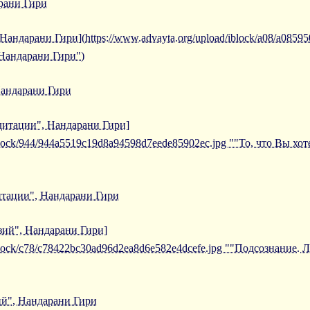
рани Гири
Нандарани Гири](https://www.advayta.org/upload/iblock/a08/a085
 Нандарани Гири")
Нандарани Гири
едитации", Нандарани Гири]
iblock/944/944a5519c19d8a94598d7eede85902ec.jpg ""То, что Вы хо
дитации", Нандарани Гири
зий", Нандарани Гири]
/iblock/c78/c78422bc30ad96d2ea8d6e582e4dcefe.jpg ""Подсознание
й", Нандарани Гири