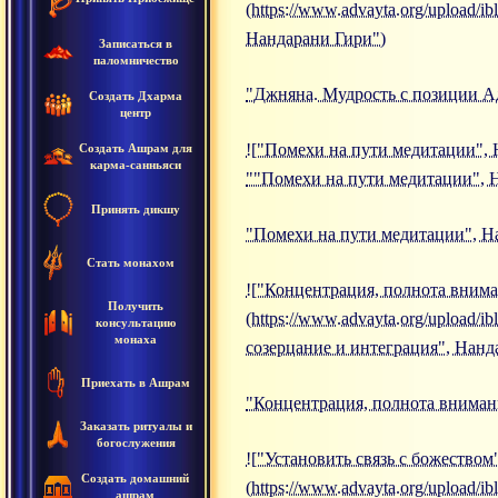
(https://www.advayta.org/upload
Нандарани Гири")
Записаться в
паломничество
"Джняна. Мудрость с позиции А
Создать Дхарма
центр
!["Помехи на пути медитации", Н
Создать Ашрам для
карма-санньяси
""Помехи на пути медитации", 
Принять дикшу
"Помехи на пути медитации", Н
Стать монахом
!["Концентрация, полнота внима
Получить
(https://www.advayta.org/upload
консультацию
монаха
созерцание и интеграция", Нанд
Приехать в Ашрам
"Концентрация, полнота внимани
Заказать ритуалы и
богослужения
!["Установить связь с божеством
Создать домашний
(https://www.advayta.org/upload/
ашрам