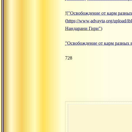
!["Освобождение от карм разных
(https://www.advayta.org/upload
Нандарани Гири")
"Освобождение от карм разных 
728