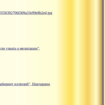
950550392706f309a33e99e8b2ed.jpg
тели узнать о медитации",
. Лабиринт иллюзий", Нандарани