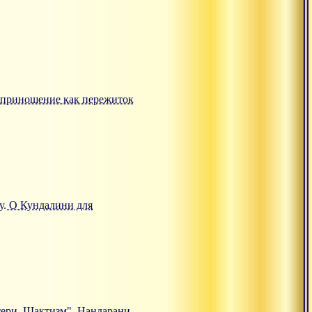
ртвоприношение как пережиток
ту. О Кундалини для
Матери. Шактизм", Нандарани