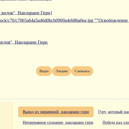
 видов", Нандарани Гири]
/iblock/c70/c7065a64a5a46d0bcb0969a4eb86a0ea.jpg ""Освобождение
видов", Нандарани Гири
Видео
Лекции
Санньяса
Выход из омрачений, нандарани гири
Гуру, который на
Непрерывное сознание, нандарани гири
Победа над зл