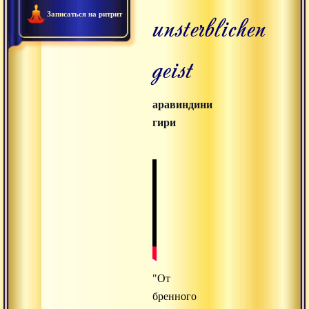
unsterblichen
Записаться на ритрит
geist
аравиндини
гири
"От
бренного