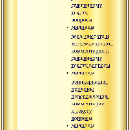
священному
тексту
вопросы
милинды
вера, чистота и
устремленность.
комментарии к
священному
тексту вопросы
милинды
реинкарнация.
причины
перерождения.
комментарии
к тексту
вопросы
милинды