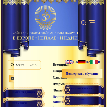
САЙТ ПОСЛЕДОВАТЕЛЕЙ САНАТАНА ДХАРМЫ
En
De
It
Всемирная
Search
K
Община
Поддержать обучение
Санатана
Дхармы
ВИДЕОГАЛЕРЕЯ
/
/
Видео лекции
НАША ТРАДИЦИЯ
Лекции
МАГАЗИН
санньяси
ПРАКТИКИ