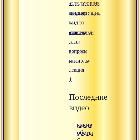
«
СЛЕДУЮЩИЕ
ПРЕДЫДУЩИЕ
ВИДЕО
ВИДЕО
»
священный
сансара
текст
вопросы
милинды.
лекция
1
Последние
видео
какие
обеты