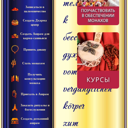
тела
Записаться в
паломничество
к
Создать Дхарма
центр
бессмертному
Создать Ашрам для
карма-санньяси
духу.
Принять дикшу
Стать монахом
vom
Получить
консультацию
vergänglichen
монаха
Приехать в Ашрам
körper
Заказать ритуалы и
богослужения
zum
Создать домашний
ашрам