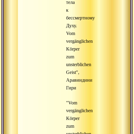
тела
к
бессмертному
Духу.
Vom
vergänglichen
Körper
zum
unsterblichen
Geist",
Аравиндини
Гири
"Vom
vergänglichen
Körper
zum
unsterblichen